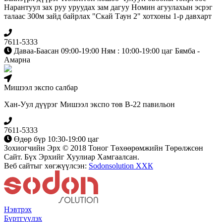
Нарантуул зах руу уруудах зам дагуу Номин агуулахын эсрэг
талаас 300м зайд байрлах "Скай Таун 2" хотхоны 1-р давхарт
7611-5333
Даваа-Баасан 09:00-19:00 Ням : 10:00-19:00 цаг Бямба -
Амарна
Мишээл экспо салбар
Хан-Уул дүүрэг Мишээл экспо төв B-22 павильон
7611-5333
Өдөр бүр 10:30-19:00 цаг
Зохиогчийн Эрх © 2018 Тоног Төхөөрөмжийн Төрөлжсөн
Сайт. Бүх Эрхийг Хуулиар Хамгаалсан.
Веб сайтыг хөгжүүлсэн:
Sodonsolution ХХК
Нэвтрэх
Бүртгүүлэх