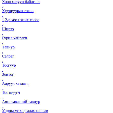
Хоол халуун байлгагч
.
Хуушуурын тогоо
.
1,2-р хоол хийх тогоо
.
Ширээ
.
Гурил хайрагч
.
Тавиур
.
Сэлбэг
.
Тосгуур
.
Зонтог
.
Ааруул хатаагч
.
Тос шүүгч
.
Аяга тавагний тавиур
.
Ундны ус хадгалах ган сав