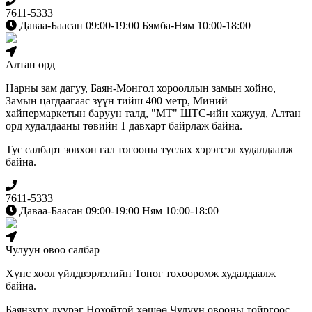
7611-5333
Даваа-Баасан 09:00-19:00 Бямба-Ням 10:00-18:00
Алтан орд
Нарны зам дагуу, Баян-Монгол хорооллын замын хойно,
Замын цагдаагаас зүүн тийш 400 метр, Миний
хайпермаркетын баруун талд, "МТ" ШТС-ийн хажууд, Алтан
орд худалдааны төвийн 1 давхарт байрлаж байна.
Тус салбарт зөвхөн гал тогооны туслах хэрэгсэл худалдаалж
байна.
7611-5333
Даваа-Баасан 09:00-19:00 Ням 10:00-18:00
Чулуун овоо салбар
Хүнс хоол үйлдвэрлэлийн Тоног төхөөрөмж худалдаалж
байна.
Баянзүрх дүүрэг Нохойтой хөшөө Чулуун овооны тойргоос