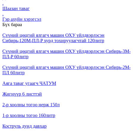
.
Шаазан таваг
.
Гэр ахуйн хэрэгсэл
Бүх бараа
Сүүний цөцгий ялгагч машин ОХУ үйлдвэрлэсэн
Сибирь-120М-ПЛ-P хурд тохируулагчтай 120литр
Сүүний цөцгий ялгагч машин ОХУ үйлдвэрлэсэн Сибирь-3М-
ПЛ-P 60литр
Сүүний цөцгий ялгагч машин ОХУ үйлдвэрлэсэн Сибирь-2М-
ПЛ 60литр
Аяга таваг угаагч ЧАТУМ
Жигнүүр 6 листтэй
2-р хоолны тогоо нерж 150л
1-р хоолны тогоо 160литр
Коструль дунд давхар