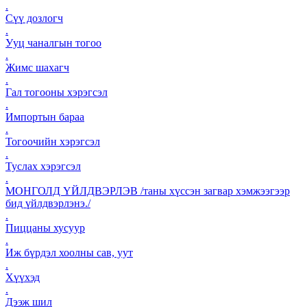
.
Сүү дозлогч
.
Ууц чаналгын тогоо
.
Жимс шахагч
.
Гал тогооны хэрэгсэл
.
Импортын бараа
.
Тогоочийн хэрэгсэл
.
Туслах хэрэгсэл
.
МОНГОЛД ҮЙЛДВЭРЛЭВ /таны хүссэн загвар хэмжээгээр
бид үйлдвэрлэнэ./
.
Пиццаны хусуур
.
Иж бүрдэл хоолны сав, уут
.
Хүүхэд
.
Дээж шил