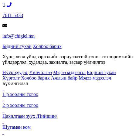
7611-5333
info@chiglel.mn
Бидний тухай
Холбоо барих
Хүнс, хоол үйлдвэрлэлийн зориулалттай тоног төхөөрөмжийн
үйлдвэрлэл, худалдаа, захиалга, засвар үйлчилгээ
Нүүр хуудас
Үйлчилгээ
Мэдээ мэдээлэл
Бидний тухай
Хүргэлт
Холбоо барих
Ажлын байр
Мэдээ мэдээлэл
Бүх ангилал
.
1-р хоолны тогоо
.
2-р хоолны тогоо
.
Цахилгаан зуух /Пийшин/
.
Шугаман ком
.