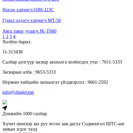
Ногоо хэрчигч QJH-J23C
Гурил элдэгч хэрчигч MT-50
Аяга таваг угаагч JK-T680
1
2
3
4
Холбоо барих
11-313438
Салбар дэлгүүр засвар захиалга холбогдох утас : 7611-5333
Засварын алба : 9653-5333
Нержин хийцийн захиалгат үйлдвэрлэл : 9661-2592
info@chiglel.mn
Дэнжийн 1000 салбар
Хүчит шонхор зах руу өгсөх зам дагуу Содмонгол ШТС-ын
замын эсрэг талд