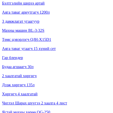
Бэлтгэлийн ширээ артай
Аяга таваг ариутгагч 1200л
3 дамжлагат угаагуур
Махны машин BL-3-32S
Төмс цэвэрлэгч QJH-X15D1
Аяга таваг угаагч 15 хүний сет
Гар блендер
Будаа агшаагч 30л
2 хаалгатай хөргөгч
Дээж хөргөгч 135л
Хөргөгч 4 хаалгатай
Чиглэл Шарах шүүгээ 2 хаалга 4 лист
Ястай махны хөрөө QG-250