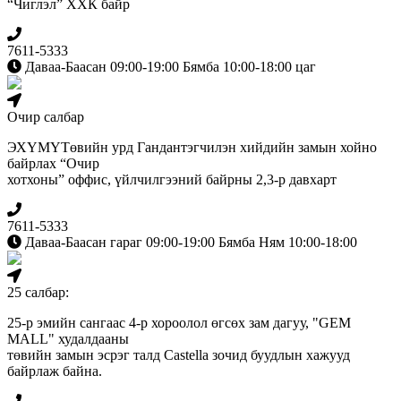
“Чиглэл” ХХК байр
7611-5333
Даваа-Баасан 09:00-19:00 Бямба 10:00-18:00 цаг
Очир салбар
ЭХҮМҮТөвийн урд Гандантэгчилэн хийдийн замын хойно
байрлах “Очир
хотхоны” оффис, үйлчилгээний байрны 2,3-р давхарт
7611-5333
Даваа-Баасан гараг 09:00-19:00 Бямба Ням 10:00-18:00
25 салбар:
25-р эмийн сангаас 4-р хороолол өгсөх зам дагуу, "GEM
MALL" худалдааны
төвийн замын эсрэг талд Сastella зочид буудлын хажууд
байрлаж байна.