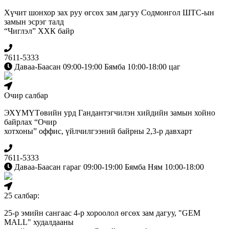
Хүчит шонхор зах руу өгсөх зам дагуу Содмонгол ШТС-ын
замын эсрэг талд
“Чиглэл” ХХК байр
7611-5333
Даваа-Баасан 09:00-19:00 Бямба 10:00-18:00 цаг
Очир салбар
ЭХҮМҮТөвийн урд Гандантэгчилэн хийдийн замын хойно
байрлах “Очир
хотхоны” оффис, үйлчилгээний байрны 2,3-р давхарт
7611-5333
Даваа-Баасан гараг 09:00-19:00 Бямба Ням 10:00-18:00
25 салбар:
25-р эмийн сангаас 4-р хороолол өгсөх зам дагуу, "GEM
MALL" худалдааны