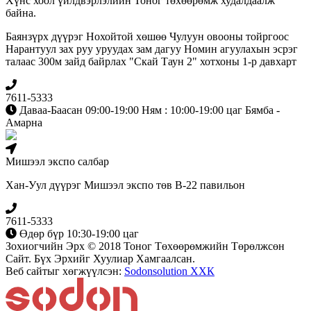
Хүнс хоол үйлдвэрлэлийн Тоног төхөөрөмж худалдаалж
байна.
Баянзүрх дүүрэг Нохойтой хөшөө Чулуун овооны тойргоос
Нарантуул зах руу уруудах зам дагуу Номин агуулахын эсрэг
талаас 300м зайд байрлах "Скай Таун 2" хотхоны 1-р давхарт
7611-5333
Даваа-Баасан 09:00-19:00 Ням : 10:00-19:00 цаг Бямба -
Амарна
Мишээл экспо салбар
Хан-Уул дүүрэг Мишээл экспо төв B-22 павильон
7611-5333
Өдөр бүр 10:30-19:00 цаг
Зохиогчийн Эрх © 2018 Тоног Төхөөрөмжийн Төрөлжсөн
Сайт. Бүх Эрхийг Хуулиар Хамгаалсан.
Веб сайтыг хөгжүүлсэн:
Sodonsolution ХХК