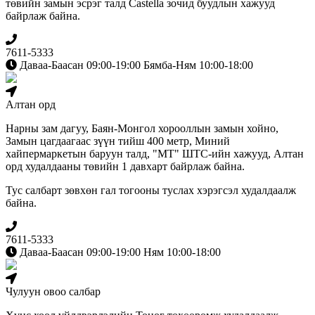
төвийн замын эсрэг талд Сastella зочид буудлын хажууд
байрлаж байна.
7611-5333
Даваа-Баасан 09:00-19:00 Бямба-Ням 10:00-18:00
Алтан орд
Нарны зам дагуу, Баян-Монгол хорооллын замын хойно,
Замын цагдаагаас зүүн тийш 400 метр, Миний
хайпермаркетын баруун талд, "МТ" ШТС-ийн хажууд, Алтан
орд худалдааны төвийн 1 давхарт байрлаж байна.
Тус салбарт зөвхөн гал тогооны туслах хэрэгсэл худалдаалж
байна.
7611-5333
Даваа-Баасан 09:00-19:00 Ням 10:00-18:00
Чулуун овоо салбар