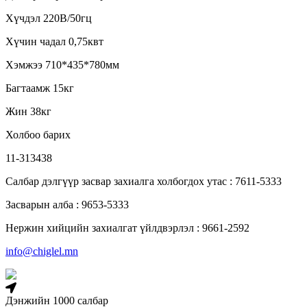
Хүчдэл 220В/50гц
Хүчин чадал 0,75квт
Хэмжээ 710*435*780мм
Багтаамж 15кг
Жин 38кг
Холбоо барих
11-313438
Салбар дэлгүүр засвар захиалга холбогдох утас : 7611-5333
Засварын алба : 9653-5333
Нержин хийцийн захиалгат үйлдвэрлэл : 9661-2592
info@chiglel.mn
Дэнжийн 1000 салбар