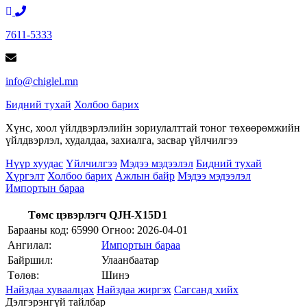
7611-5333
info@chiglel.mn
Бидний тухай
Холбоо барих
Хүнс, хоол үйлдвэрлэлийн зориулалттай тоног төхөөрөмжийн
үйлдвэрлэл, худалдаа, захиалга, засвар үйлчилгээ
Нүүр хуудас
Үйлчилгээ
Мэдээ мэдээлэл
Бидний тухай
Хүргэлт
Холбоо барих
Ажлын байр
Мэдээ мэдээлэл
Импортын бараа
Төмс цэвэрлэгч QJH-X15D1
Барааны код: 65990
Огноо:
2026-04-01
Ангилал:
Импортын бараа
Байршил:
Улаанбаатар
Төлөв:
Шинэ
Найздаа хуваалцах
Найздаа жиргэх
Сагсанд хийх
Дэлгэрэнгүй тайлбар