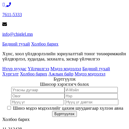
7611-5333
info@chiglel.mn
Бидний тухай
Холбоо барих
Хүнс, хоол үйлдвэрлэлийн зориулалттай тоног төхөөрөмжийн
үйлдвэрлэл, худалдаа, захиалга, засвар үйлчилгээ
Нүүр хуудас
Үйлчилгээ
Мэдээ мэдээлэл
Бидний тухай
Хүргэлт
Холбоо барих
Ажлын байр
Мэдээ мэдээлэл
Бүртгүүлэх
Шинээр хэрэглэгч болох
Шинэ мэдээ мэдээллийг цахим шуудангаар хүлээн авна
Бүртгүүлэх
Холбоо барих