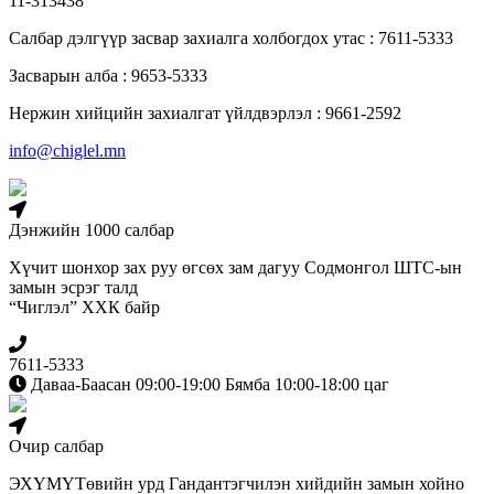
11-313438
Салбар дэлгүүр засвар захиалга холбогдох утас : 7611-5333
Засварын алба : 9653-5333
Нержин хийцийн захиалгат үйлдвэрлэл : 9661-2592
info@chiglel.mn
Дэнжийн 1000 салбар
Хүчит шонхор зах руу өгсөх зам дагуу Содмонгол ШТС-ын
замын эсрэг талд
“Чиглэл” ХХК байр
7611-5333
Даваа-Баасан 09:00-19:00 Бямба 10:00-18:00 цаг
Очир салбар
ЭХҮМҮТөвийн урд Гандантэгчилэн хийдийн замын хойно