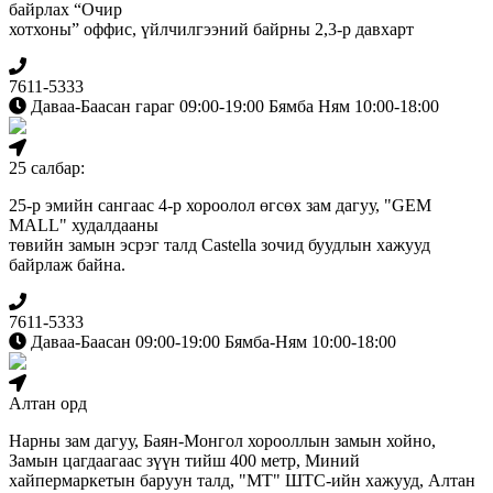
байрлах “Очир
хотхоны” оффис, үйлчилгээний байрны 2,3-р давхарт
7611-5333
Даваа-Баасан гараг 09:00-19:00 Бямба Ням 10:00-18:00
25 салбар:
25-р эмийн сангаас 4-р хороолол өгсөх зам дагуу, "GEM
MALL" худалдааны
төвийн замын эсрэг талд Сastella зочид буудлын хажууд
байрлаж байна.
7611-5333
Даваа-Баасан 09:00-19:00 Бямба-Ням 10:00-18:00
Алтан орд
Нарны зам дагуу, Баян-Монгол хорооллын замын хойно,
Замын цагдаагаас зүүн тийш 400 метр, Миний
хайпермаркетын баруун талд, "МТ" ШТС-ийн хажууд, Алтан