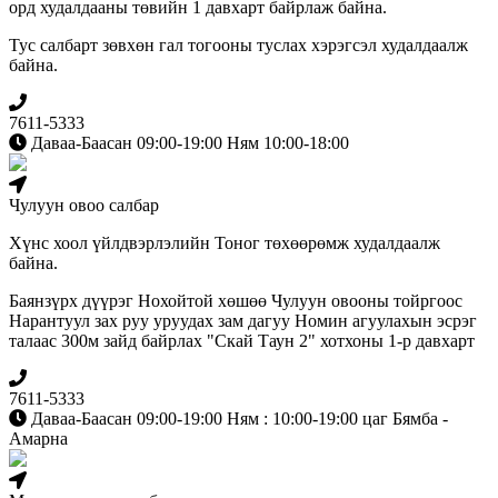
орд худалдааны төвийн 1 давхарт байрлаж байна.
Тус салбарт зөвхөн гал тогооны туслах хэрэгсэл худалдаалж
байна.
7611-5333
Даваа-Баасан 09:00-19:00 Ням 10:00-18:00
Чулуун овоо салбар
Хүнс хоол үйлдвэрлэлийн Тоног төхөөрөмж худалдаалж
байна.
Баянзүрх дүүрэг Нохойтой хөшөө Чулуун овооны тойргоос
Нарантуул зах руу уруудах зам дагуу Номин агуулахын эсрэг
талаас 300м зайд байрлах "Скай Таун 2" хотхоны 1-р давхарт
7611-5333
Даваа-Баасан 09:00-19:00 Ням : 10:00-19:00 цаг Бямба -
Амарна