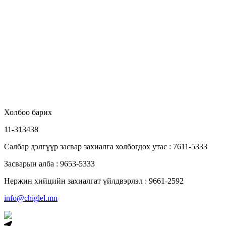
Холбоо барих
11-313438
Салбар дэлгүүр засвар захиалга холбогдох утас : 7611-5333
Засварын алба : 9653-5333
Нержин хийцийн захиалгат үйлдвэрлэл : 9661-2592
info@chiglel.mn