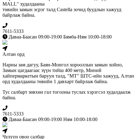
MALL" худалдааны
төвийн замын эсрэг талд Сastella зочид буудлын хажууд
байрлаж байна.
7611-5333
Даваа-Баасан 09:00-19:00 Бямба-Ням 10:00-18:00
Алтан орд
Нарны зам дагуу, Баян-Монгол хорооллын замын хойно,
Замын цагдаагаас зүүн тийш 400 метр, Миний
хайпермаркетын баруун талд, "МТ" ШТС-ийн хажууд, Алтан
орд худалдааны төвийн 1 давхарт байрлаж байна.
Тус салбарт зөвхөн гал тогооны туслах хэрэгсэл худалдаалж
байна.
7611-5333
Даваа-Баасан 09:00-19:00 Ням 10:00-18:00
Чулуун овоо салбар