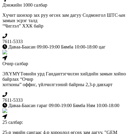
Дэнжийн 1000 салбар
Хүчит шонхор зах руу өгсөх зам дагуу Содмонгол ШТС-ын
замын эсрэг талд
“Чиглэл” ХХК байр
7611-5333
Даваа-Баасан 09:00-19:00 Бямба 10:00-18:00 цаг
Очир салбар
ЭХҮМҮТөвийн урд Гандантэгчилэн хийдийн замын хойно
байрлах “Очир
хотхоны” оффис, үйлчилгээний байрны 2,3-р давхарт
7611-5333
Даваа-Баасан гараг 09:00-19:00 Бямба Ням 10:00-18:00
25 салбар:
25-р эмийн сангаас 4-р хороолол өгсөх зам дагуу, "GEM