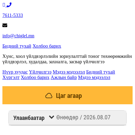
7611-5333
info@chiglel.mn
Бидний тухай
Холбоо барих
Хүнс, хоол үйлдвэрлэлийн зориулалттай тоног төхөөрөмжийн
үйлдвэрлэл, худалдаа, захиалга, засвар үйлчилгээ
Нүүр хуудас
Үйлчилгээ
Мэдээ мэдээлэл
Бидний тухай
Хүргэлт
Холбоо барих
Ажлын байр
Мэдээ мэдээлэл