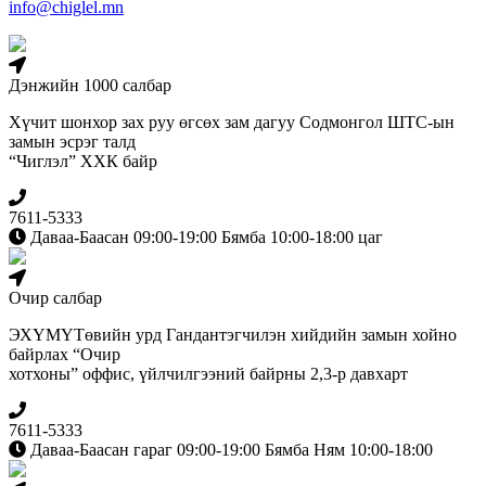
info@chiglel.mn
Дэнжийн 1000 салбар
Хүчит шонхор зах руу өгсөх зам дагуу Содмонгол ШТС-ын
замын эсрэг талд
“Чиглэл” ХХК байр
7611-5333
Даваа-Баасан 09:00-19:00 Бямба 10:00-18:00 цаг
Очир салбар
ЭХҮМҮТөвийн урд Гандантэгчилэн хийдийн замын хойно
байрлах “Очир
хотхоны” оффис, үйлчилгээний байрны 2,3-р давхарт
7611-5333
Даваа-Баасан гараг 09:00-19:00 Бямба Ням 10:00-18:00