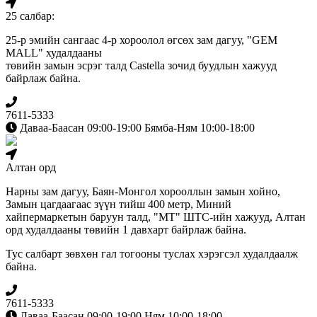
25 салбар:
25-р эмийн сангаас 4-р хороолол өгсөх зам дагуу, "GEM
MALL" худалдааны
төвийн замын эсрэг талд Сastella зочид буудлын хажууд
байрлаж байна.
7611-5333
Даваа-Баасан 09:00-19:00 Бямба-Ням 10:00-18:00
Алтан орд
Нарны зам дагуу, Баян-Монгол хорооллын замын хойно,
Замын цагдаагаас зүүн тийш 400 метр, Миний
хайпермаркетын баруун талд, "МТ" ШТС-ийн хажууд, Алтан
орд худалдааны төвийн 1 давхарт байрлаж байна.
Тус салбарт зөвхөн гал тогооны туслах хэрэгсэл худалдаалж
байна.
7611-5333
Даваа-Баасан 09:00-19:00 Ням 10:00-18:00