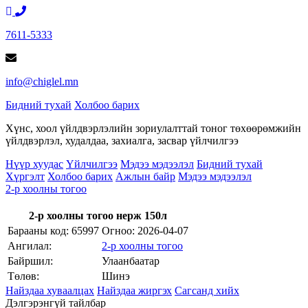
7611-5333
info@chiglel.mn
Бидний тухай
Холбоо барих
Хүнс, хоол үйлдвэрлэлийн зориулалттай тоног төхөөрөмжийн
үйлдвэрлэл, худалдаа, захиалга, засвар үйлчилгээ
Нүүр хуудас
Үйлчилгээ
Мэдээ мэдээлэл
Бидний тухай
Хүргэлт
Холбоо барих
Ажлын байр
Мэдээ мэдээлэл
2-р хоолны тогоо
2-р хоолны тогоо нерж 150л
Барааны код: 65997
Огноо:
2026-04-07
Ангилал:
2-р хоолны тогоо
Байршил:
Улаанбаатар
Төлөв:
Шинэ
Найздаа хуваалцах
Найздаа жиргэх
Сагсанд хийх
Дэлгэрэнгүй тайлбар