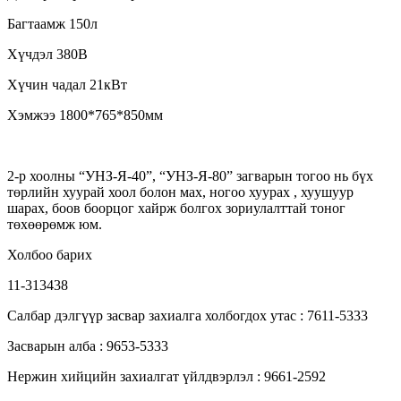
Багтаамж 150л
Хүчдэл 380В
Хүчин чадал 21кВт
Хэмжээ 1800*765*850мм
2-р хоолны “УНЗ-Я-40”, “УНЗ-Я-80” загварын тогоо нь бүх
төрлийн хуурай хоол болон мах, ногоо хуурах , хуушуур
шарах, боов боорцог хайрж болгох зориулалттай тоног
төхөөрөмж юм.
Холбоо барих
11-313438
Салбар дэлгүүр засвар захиалга холбогдох утас : 7611-5333
Засварын алба : 9653-5333
Нержин хийцийн захиалгат үйлдвэрлэл : 9661-2592