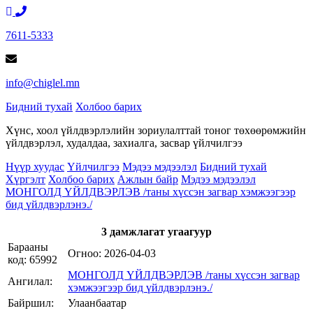
7611-5333
info@chiglel.mn
Бидний тухай
Холбоо барих
Хүнс, хоол үйлдвэрлэлийн зориулалттай тоног төхөөрөмжийн
үйлдвэрлэл, худалдаа, захиалга, засвар үйлчилгээ
Нүүр хуудас
Үйлчилгээ
Мэдээ мэдээлэл
Бидний тухай
Хүргэлт
Холбоо барих
Ажлын байр
Мэдээ мэдээлэл
МОНГОЛД ҮЙЛДВЭРЛЭВ /таны хүссэн загвар хэмжээгээр
бид үйлдвэрлэнэ./
3 дамжлагат угаагуур
Барааны
Огноо:
2026-04-03
код: 65992
МОНГОЛД ҮЙЛДВЭРЛЭВ /таны хүссэн загвар
Ангилал:
хэмжээгээр бид үйлдвэрлэнэ./
Байршил:
Улаанбаатар