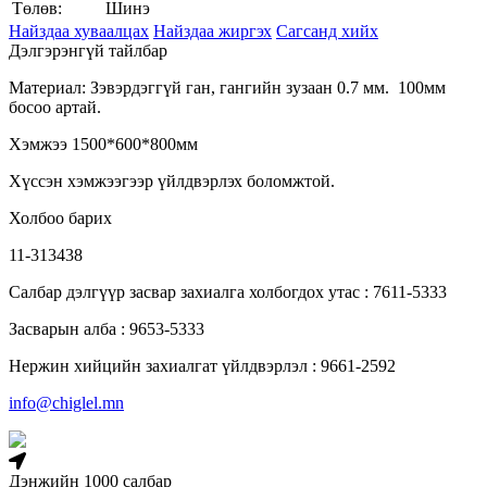
Төлөв:
Шинэ
Найздаа хуваалцах
Найздаа жиргэх
Сагсанд хийх
Дэлгэрэнгүй тайлбар
Материал: Зэвэрдэггүй ган, гангийн зузаан 0.7 мм. 100мм
босоо артай.
Хэмжээ 1500*600*800мм
Хүссэн хэмжээгээр үйлдвэрлэх боломжтой.
Холбоо барих
11-313438
Салбар дэлгүүр засвар захиалга холбогдох утас : 7611-5333
Засварын алба : 9653-5333
Нержин хийцийн захиалгат үйлдвэрлэл : 9661-2592
info@chiglel.mn
Дэнжийн 1000 салбар