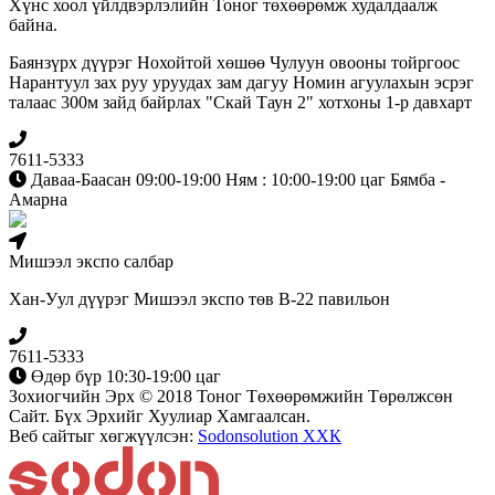
Хүнс хоол үйлдвэрлэлийн Тоног төхөөрөмж худалдаалж
байна.
Баянзүрх дүүрэг Нохойтой хөшөө Чулуун овооны тойргоос
Нарантуул зах руу уруудах зам дагуу Номин агуулахын эсрэг
талаас 300м зайд байрлах "Скай Таун 2" хотхоны 1-р давхарт
7611-5333
Даваа-Баасан 09:00-19:00 Ням : 10:00-19:00 цаг Бямба -
Амарна
Мишээл экспо салбар
Хан-Уул дүүрэг Мишээл экспо төв B-22 павильон
7611-5333
Өдөр бүр 10:30-19:00 цаг
Зохиогчийн Эрх © 2018 Тоног Төхөөрөмжийн Төрөлжсөн
Сайт. Бүх Эрхийг Хуулиар Хамгаалсан.
Веб сайтыг хөгжүүлсэн:
Sodonsolution ХХК