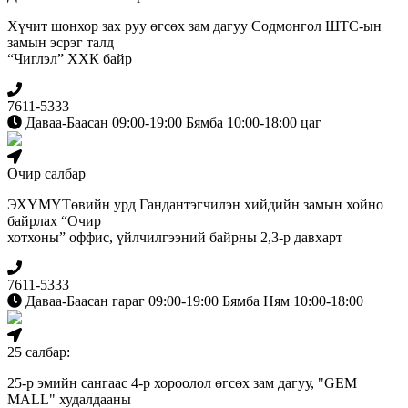
Хүчит шонхор зах руу өгсөх зам дагуу Содмонгол ШТС-ын
замын эсрэг талд
“Чиглэл” ХХК байр
7611-5333
Даваа-Баасан 09:00-19:00 Бямба 10:00-18:00 цаг
Очир салбар
ЭХҮМҮТөвийн урд Гандантэгчилэн хийдийн замын хойно
байрлах “Очир
хотхоны” оффис, үйлчилгээний байрны 2,3-р давхарт
7611-5333
Даваа-Баасан гараг 09:00-19:00 Бямба Ням 10:00-18:00
25 салбар:
25-р эмийн сангаас 4-р хороолол өгсөх зам дагуу, "GEM
MALL" худалдааны