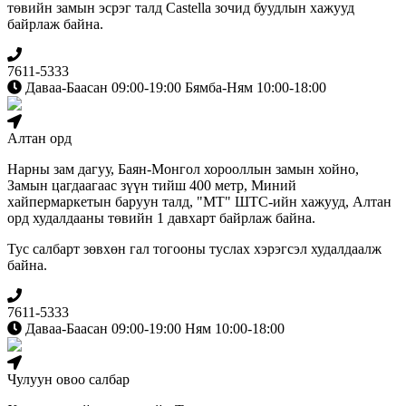
төвийн замын эсрэг талд Сastella зочид буудлын хажууд
байрлаж байна.
7611-5333
Даваа-Баасан 09:00-19:00 Бямба-Ням 10:00-18:00
Алтан орд
Нарны зам дагуу, Баян-Монгол хорооллын замын хойно,
Замын цагдаагаас зүүн тийш 400 метр, Миний
хайпермаркетын баруун талд, "МТ" ШТС-ийн хажууд, Алтан
орд худалдааны төвийн 1 давхарт байрлаж байна.
Тус салбарт зөвхөн гал тогооны туслах хэрэгсэл худалдаалж
байна.
7611-5333
Даваа-Баасан 09:00-19:00 Ням 10:00-18:00
Чулуун овоо салбар