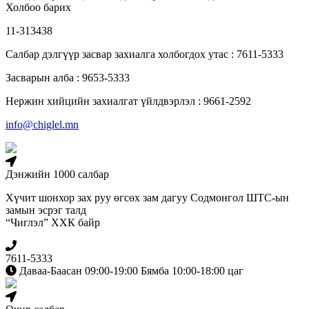
Холбоо барих
11-313438
Салбар дэлгүүр засвар захиалга холбогдох утас : 7611-5333
Засварын алба : 9653-5333
Нержин хийцийн захиалгат үйлдвэрлэл : 9661-2592
info@chiglel.mn
Дэнжийн 1000 салбар
Хүчит шонхор зах руу өгсөх зам дагуу Содмонгол ШТС-ын
замын эсрэг талд
“Чиглэл” ХХК байр
7611-5333
Даваа-Баасан 09:00-19:00 Бямба 10:00-18:00 цаг