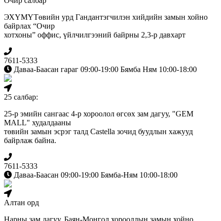
Очир салбар
ЭХҮМҮТөвийн урд Гандантэгчилэн хийдийн замын хойно
байрлах “Очир
хотхоны” оффис, үйлчилгээний байрны 2,3-р давхарт
7611-5333
Даваа-Баасан гараг 09:00-19:00 Бямба Ням 10:00-18:00
25 салбар:
25-р эмийн сангаас 4-р хороолол өгсөх зам дагуу, "GEM
MALL" худалдааны
төвийн замын эсрэг талд Сastella зочид буудлын хажууд
байрлаж байна.
7611-5333
Даваа-Баасан 09:00-19:00 Бямба-Ням 10:00-18:00
Алтан орд
Нарны зам дагуу, Баян-Монгол хорооллын замын хойно,