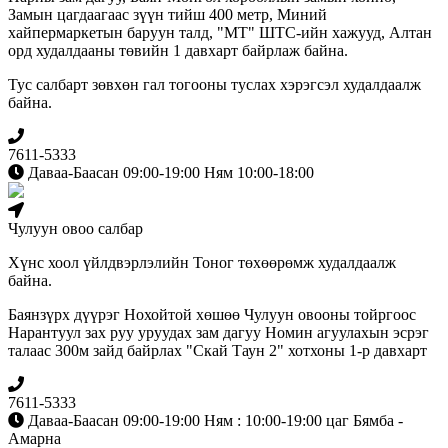
Замын цагдаагаас зүүн тийш 400 метр, Миний
хайпермаркетын баруун талд, "МТ" ШТС-ийн хажууд, Алтан
орд худалдааны төвийн 1 давхарт байрлаж байна.
Тус салбарт зөвхөн гал тогооны туслах хэрэгсэл худалдаалж
байна.
7611-5333
Даваа-Баасан 09:00-19:00 Ням 10:00-18:00
Чулуун овоо салбар
Хүнс хоол үйлдвэрлэлийн Тоног төхөөрөмж худалдаалж
байна.
Баянзүрх дүүрэг Нохойтой хөшөө Чулуун овооны тойргоос
Нарантуул зах руу уруудах зам дагуу Номин агуулахын эсрэг
талаас 300м зайд байрлах "Скай Таун 2" хотхоны 1-р давхарт
7611-5333
Даваа-Баасан 09:00-19:00 Ням : 10:00-19:00 цаг Бямба -
Амарна