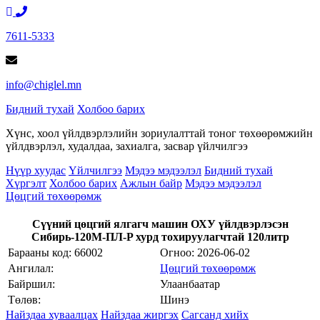
7611-5333
info@chiglel.mn
Бидний тухай
Холбоо барих
Хүнс, хоол үйлдвэрлэлийн зориулалттай тоног төхөөрөмжийн
үйлдвэрлэл, худалдаа, захиалга, засвар үйлчилгээ
Нүүр хуудас
Үйлчилгээ
Мэдээ мэдээлэл
Бидний тухай
Хүргэлт
Холбоо барих
Ажлын байр
Мэдээ мэдээлэл
Цөцгий төхөөрөмж
Сүүний цөцгий ялгагч машин ОХУ үйлдвэрлэсэн
Сибирь-120М-ПЛ-P хурд тохируулагчтай 120литр
Барааны код: 66002
Огноо:
2026-06-02
Ангилал:
Цөцгий төхөөрөмж
Байршил:
Улаанбаатар
Төлөв:
Шинэ
Найздаа хуваалцах
Найздаа жиргэх
Сагсанд хийх