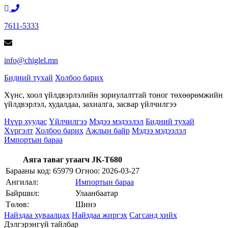
7611-5333
info@chiglel.mn
Бидний тухай
Холбоо барих
Хүнс, хоол үйлдвэрлэлийн зориулалттай тоног төхөөрөмжийн
үйлдвэрлэл, худалдаа, захиалга, засвар үйлчилгээ
Нүүр хуудас
Үйлчилгээ
Мэдээ мэдээлэл
Бидний тухай
Хүргэлт
Холбоо барих
Ажлын байр
Мэдээ мэдээлэл
Импортын бараа
Аяга таваг угаагч JK-T680
Барааны код: 65979
Огноо:
2026-03-27
Ангилал:
Импортын бараа
Байршил:
Улаанбаатар
Төлөв:
Шинэ
Найздаа хуваалцах
Найздаа жиргэх
Сагсанд хийх
Дэлгэрэнгүй тайлбар