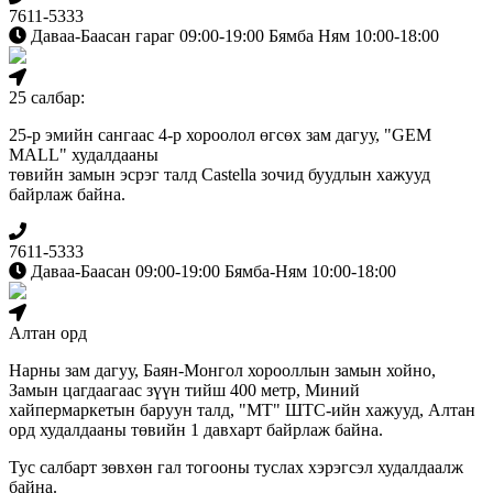
7611-5333
Даваа-Баасан гараг 09:00-19:00 Бямба Ням 10:00-18:00
25 салбар:
25-р эмийн сангаас 4-р хороолол өгсөх зам дагуу, "GEM
MALL" худалдааны
төвийн замын эсрэг талд Сastella зочид буудлын хажууд
байрлаж байна.
7611-5333
Даваа-Баасан 09:00-19:00 Бямба-Ням 10:00-18:00
Алтан орд
Нарны зам дагуу, Баян-Монгол хорооллын замын хойно,
Замын цагдаагаас зүүн тийш 400 метр, Миний
хайпермаркетын баруун талд, "МТ" ШТС-ийн хажууд, Алтан
орд худалдааны төвийн 1 давхарт байрлаж байна.
Тус салбарт зөвхөн гал тогооны туслах хэрэгсэл худалдаалж
байна.