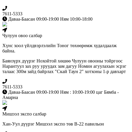
7611-5333
Даваа-Баасан 09:00-19:00 Ням 10:00-18:00
Чулуун овоо салбар
Хүнс хоол үйлдвэрлэлийн Тоног төхөөрөмж худалдаалж
байна.
Баянзүрх дүүрэг Нохойтой хөшөө Чулуун овооны тойргоос
Нарантуул зах руу уруудах зам дагуу Номин агуулахын эсрэг
талаас 300м зайд байрлах "Скай Таун 2" хотхоны 1-р давхарт
7611-5333
Даваа-Баасан 09:00-19:00 Ням : 10:00-19:00 цаг Бямба -
Амарна
Мишээл экспо салбар
Хан-Уул дүүрэг Мишээл экспо төв B-22 павильон