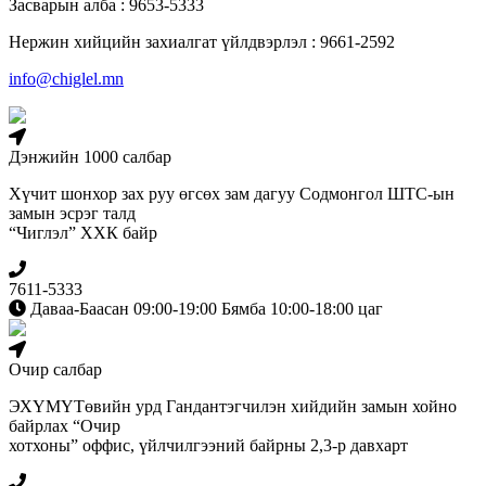
Засварын алба : 9653-5333
Нержин хийцийн захиалгат үйлдвэрлэл : 9661-2592
info@chiglel.mn
Дэнжийн 1000 салбар
Хүчит шонхор зах руу өгсөх зам дагуу Содмонгол ШТС-ын
замын эсрэг талд
“Чиглэл” ХХК байр
7611-5333
Даваа-Баасан 09:00-19:00 Бямба 10:00-18:00 цаг
Очир салбар
ЭХҮМҮТөвийн урд Гандантэгчилэн хийдийн замын хойно
байрлах “Очир
хотхоны” оффис, үйлчилгээний байрны 2,3-р давхарт