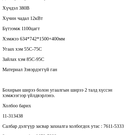
Хүчдэл 380В
Хүчин чадал 12кВт
Бүтээмж 1100цагт
Хэмжээ 634*742*1500+400мм
Угаах хэм 55С-75С
Зайлах хэм 85С-95С
Материал Зэвэрдэггүй ган
Бохирын ширээ болон угаалгын ширээ 2 талд хүссэн
хэмжээгээр үйлдвэрлэнэ.
Холбоо барих
11-313438
Салбар дэлгүүр засвар захиалга холбогдох утас : 7611-5333