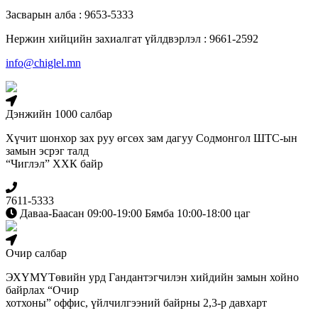
Засварын алба : 9653-5333
Нержин хийцийн захиалгат үйлдвэрлэл : 9661-2592
info@chiglel.mn
Дэнжийн 1000 салбар
Хүчит шонхор зах руу өгсөх зам дагуу Содмонгол ШТС-ын
замын эсрэг талд
“Чиглэл” ХХК байр
7611-5333
Даваа-Баасан 09:00-19:00 Бямба 10:00-18:00 цаг
Очир салбар
ЭХҮМҮТөвийн урд Гандантэгчилэн хийдийн замын хойно
байрлах “Очир
хотхоны” оффис, үйлчилгээний байрны 2,3-р давхарт