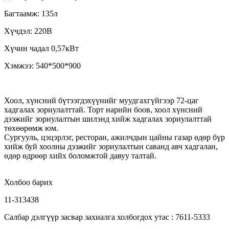
Багтаамж: 135л
Хүчдэл: 220В
Хүчин чадал 0,57кВт
Хэмжээ: 540*500*900
Хоол, хүнсний бүтээгдэхүүнийг муудгахгүйгээр 72-цаг
хадгалах зориулалттай. Торт нарийн боов, хоол хүнсний
дээжийг зориулалтын шилэнд хийж хадгалах зориулалттай
төхөөрөмж юм.
Сургууль, цэцэрлэг, ресторан, ажилчдын цайны газар өдөр бүр
хийж буй хоолны дээжийг зориулалтын саванд авч хадгалан,
өдөр өдрөөр хийх боломжтой давуу талтай.
Холбоо барих
11-313438
Салбар дэлгүүр засвар захиалга холбогдох утас : 7611-5333