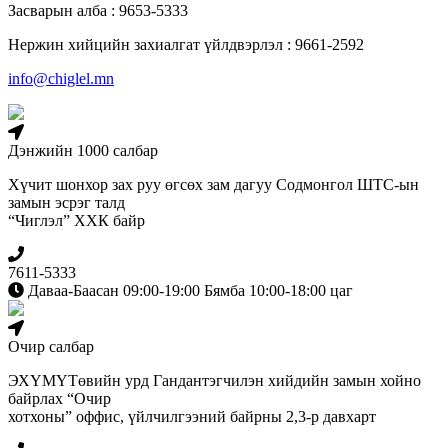
Засварын алба : 9653-5333
Нержин хийцийн захиалгат үйлдвэрлэл : 9661-2592
info@chiglel.mn
Дэнжийн 1000 салбар
Хүчит шонхор зах руу өгсөх зам дагуу Содмонгол ШТС-ын
замын эсрэг талд
“Чиглэл” ХХК байр
7611-5333
Даваа-Баасан 09:00-19:00 Бямба 10:00-18:00 цаг
Очир салбар
ЭХҮМҮТөвийн урд Гандантэгчилэн хийдийн замын хойно
байрлах “Очир
хотхоны” оффис, үйлчилгээний байрны 2,3-р давхарт