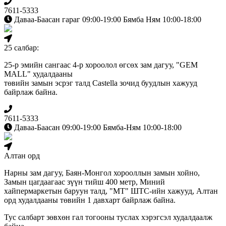
7611-5333
Даваа-Баасан гараг 09:00-19:00 Бямба Ням 10:00-18:00
25 салбар:
25-р эмийн сангаас 4-р хороолол өгсөх зам дагуу, "GEM
MALL" худалдааны
төвийн замын эсрэг талд Сastella зочид буудлын хажууд
байрлаж байна.
7611-5333
Даваа-Баасан 09:00-19:00 Бямба-Ням 10:00-18:00
Алтан орд
Нарны зам дагуу, Баян-Монгол хорооллын замын хойно,
Замын цагдаагаас зүүн тийш 400 метр, Миний
хайпермаркетын баруун талд, "МТ" ШТС-ийн хажууд, Алтан
орд худалдааны төвийн 1 давхарт байрлаж байна.
Тус салбарт зөвхөн гал тогооны туслах хэрэгсэл худалдаалж