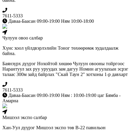
байна.
7611-5333
Даваа-Баасан 09:00-19:00 Ням 10:00-18:00
Чулуун овоо салбар
Хүнс хоол үйлдвэрлэлийн Тоног төхөөрөмж худалдаалж
байна.
Баянзүрх дүүрэг Нохойтой хөшөө Чулуун овооны тойргоос
Нарантуул зах руу уруудах зам дагуу Номин агуулахын эсрэг
талаас 300м зайд байрлах "Скай Таун 2" хотхоны 1-р давхарт
7611-5333
Даваа-Баасан 09:00-19:00 Ням : 10:00-19:00 цаг Бямба -
Амарна
Мишээл экспо салбар
Хан-Уул дүүрэг Мишээл экспо төв B-22 павильон