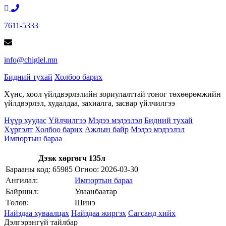
7611-5333
info@chiglel.mn
Бидний тухай
Холбоо барих
Хүнс, хоол үйлдвэрлэлийн зориулалттай тоног төхөөрөмжийн
үйлдвэрлэл, худалдаа, захиалга, засвар үйлчилгээ
Нүүр хуудас
Үйлчилгээ
Мэдээ мэдээлэл
Бидний тухай
Хүргэлт
Холбоо барих
Ажлын байр
Мэдээ мэдээлэл
Импортын бараа
Дээж хөргөгч 135л
Барааны код: 65985
Огноо:
2026-03-30
Ангилал:
Импортын бараа
Байршил:
Улаанбаатар
Төлөв:
Шинэ
Найздаа хуваалцах
Найздаа жиргэх
Сагсанд хийх
Дэлгэрэнгүй тайлбар