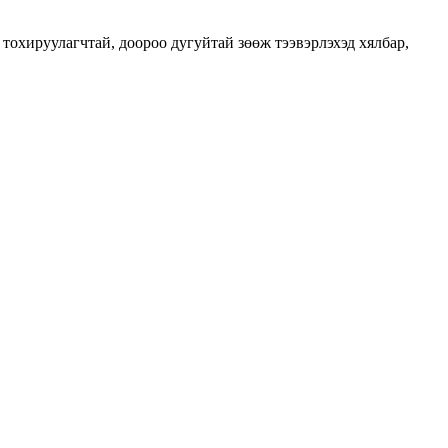
тохируулагчтай, доороо дугуйтай зөөж тээвэрлэхэд хялбар,