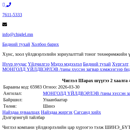
7611-5333
info@chiglel.mn
Бидний тухай
Холбоо барих
Хүнс, хоол үйлдвэрлэлийн зориулалттай тоног төхөөрөмжийн үй
Нүүр хуудас
Үйлчилгээ
Мэдээ мэдээлэл
Бидний тухай
Хүргэлт
МОНГОЛД ҮЙЛДВЭРЛЭВ /таны хүссэн загвар хэмжээгээр бид 
Чиглэл Шарах шүүгээ 2 хаалга 
Барааны код: 65983
Огноо:
2026-03-30
Ангилал:
МОНГОЛД ҮЙЛДВЭРЛЭВ /таны хүссэн загва
Байршил:
Улаанбаатар
Төлөв:
Шинэ
Найздаа хуваалцах
Найздаа жиргэх
Сагсанд хийх
Дэлгэрэнгүй тайлбар
Чиглэл компани үйлдвэрлэлийн цар хүрээгээ тэлж ШИНЭ_