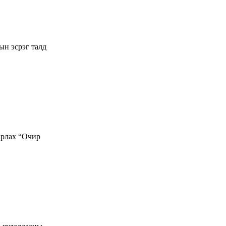
ын эсрэг талд
рлах “Очир