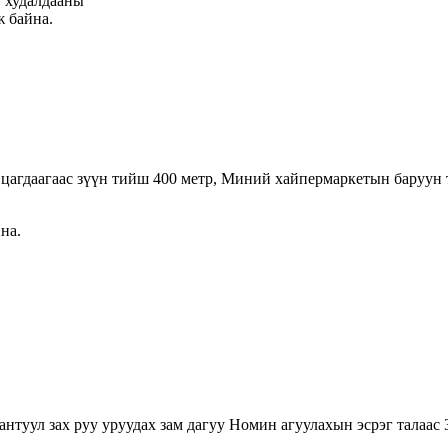
" худалдааны
ж байна.
 цагдаагаас зүүн тийш 400 метр, Миний хайпермаркетын баруун
на.
туул зах руу уруудах зам дагуу Номин агуулахын эсрэг талаас 3