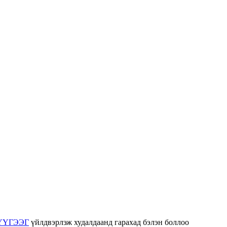
ҮҮГЭЭГ
үйлдвэрлэж худалдаанд гарахад бэлэн боллоо