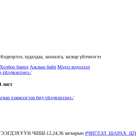
лдвэрлэл, худалдаа, захиалга, засвар үйлчилгээ
Холбоо барих
Ажлын байр
Мэдээ мэдээлэл
үйлдвэрлэнэ./
4 лист
р хэмжээгээр бид үйлдвэрлэнэ./
БҮТЭЭГДЭХҮҮН ЧШШ-12,24,36 загварын
#ЧИГЛЭЛ_ШАРАХ_Ш