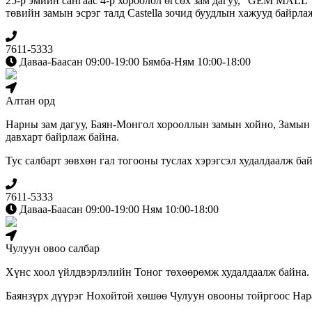
25-р эмийн сангаас 4-р хороолол өгсөх зам дагуу, "GEM MALL
төвийн замын эсрэг талд Сastella зочид буудлын хажууд байрла
7611-5333
Даваа-Баасан 09:00-19:00 Бямба-Ням 10:00-18:00
Алтан орд
Нарны зам дагуу, Баян-Монгол хорооллын замын хойно, Замын
давхарт байрлаж байна.
Тус салбарт зөвхөн гал тогооны туслах хэрэгсэл худалдаалж бай
7611-5333
Даваа-Баасан 09:00-19:00 Ням 10:00-18:00
Чулуун овоо салбар
Хүнс хоол үйлдвэрлэлийн Тоног төхөөрөмж худалдаалж байна.
Баянзүрх дүүрэг Нохойтой хөшөө Чулуун овооны тойргоос Наран