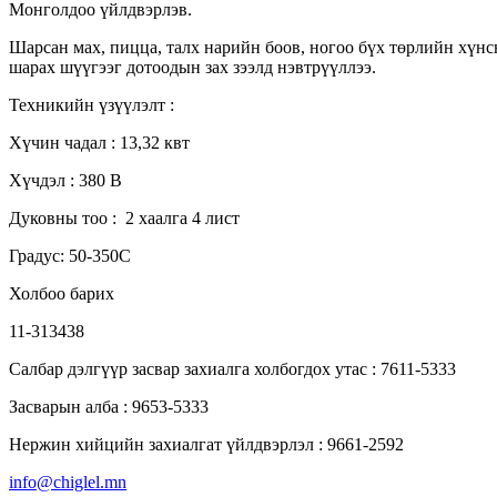
Монголдоо үйлдвэрлэв.
Шарсан мах, пицца, талх нарийн боов, ногоо бүх төрлийн хүнсн
шарах шүүгээг дотоодын зах зээлд нэвтрүүллээ.
Техникийн үзүүлэлт :
Хүчин чадал : 13,32 квт
Хүчдэл : 380 В
Дуковны тоо : 2 хаалга 4 лист
Градус: 50-350С
Холбоо барих
11-313438
Салбар дэлгүүр засвар захиалга холбогдох утас : 7611-5333
Засварын алба : 9653-5333
Нержин хийцийн захиалгат үйлдвэрлэл : 9661-2592
info@chiglel.mn