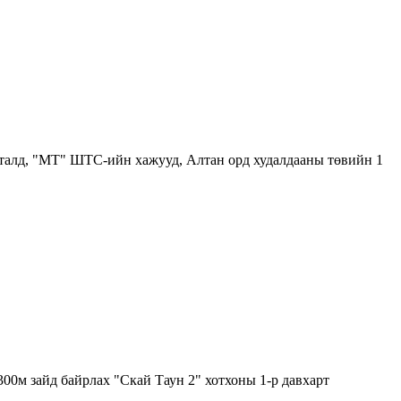
 талд, "МТ" ШТС-ийн хажууд, Алтан орд худалдааны төвийн 1
00м зайд байрлах "Скай Таун 2" хотхоны 1-р давхарт