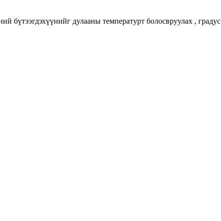
ий бүтээгдэхүүнийг дулааны температурт болосвруулах , градус 