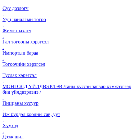
.
Сүү дозлогч
.
Ууц чаналгын тогоо
.
Жимс шахагч
.
Гал тогооны хэрэгсэл
.
Импортын бараа
.
Тогоочийн хэрэгсэл
.
Туслах хэрэгсэл
.
МОНГОЛД ҮЙЛДВЭРЛЭВ /таны хүссэн загвар хэмжээгээр
бид үйлдвэрлэнэ./
.
Пиццаны хусуур
.
Иж бүрдэл хоолны сав, уут
.
Хүүхэд
.
Дээж шил