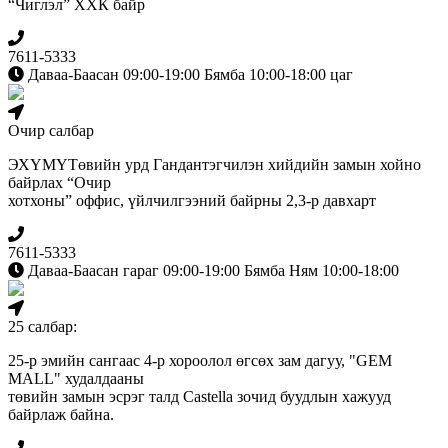
“Чиглэл” ХХК байр
7611-5333
Даваа-Баасан 09:00-19:00 Бямба 10:00-18:00 цаг
Очир салбар
ЭХҮМҮТөвийн урд Гандантэгчилэн хийдийн замын хойно
байрлах “Очир
хотхоны” оффис, үйлчилгээний байрны 2,3-р давхарт
7611-5333
Даваа-Баасан гараг 09:00-19:00 Бямба Ням 10:00-18:00
25 салбар:
25-р эмийн сангаас 4-р хороолол өгсөх зам дагуу, "GEM
MALL" худалдааны
төвийн замын эсрэг талд Сastella зочид буудлын хажууд
байрлаж байна.