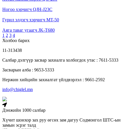
Ногоо хэрчигч QJH-J23C
Гурил элдэгч хэрчигч MT-50
Аяга таваг угаагч JK-T680
1
2
3
4
Холбоо барих
11-313438
Салбар дэлгүүр засвар захиалга холбогдох утас : 7611-5333
Засварын алба : 9653-5333
Нержин хийцийн захиалгат үйлдвэрлэл : 9661-2592
info@chiglel.mn
Дэнжийн 1000 салбар
Хүчит шонхор зах руу өгсөх зам дагуу Содмонгол ШТС-ын
замын эсрэг талд