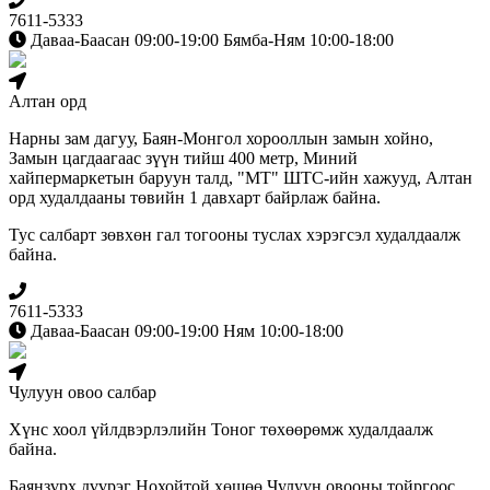
7611-5333
Даваа-Баасан 09:00-19:00 Бямба-Ням 10:00-18:00
Алтан орд
Нарны зам дагуу, Баян-Монгол хорооллын замын хойно,
Замын цагдаагаас зүүн тийш 400 метр, Миний
хайпермаркетын баруун талд, "МТ" ШТС-ийн хажууд, Алтан
орд худалдааны төвийн 1 давхарт байрлаж байна.
Тус салбарт зөвхөн гал тогооны туслах хэрэгсэл худалдаалж
байна.
7611-5333
Даваа-Баасан 09:00-19:00 Ням 10:00-18:00
Чулуун овоо салбар
Хүнс хоол үйлдвэрлэлийн Тоног төхөөрөмж худалдаалж
байна.
Баянзүрх дүүрэг Нохойтой хөшөө Чулуун овооны тойргоос