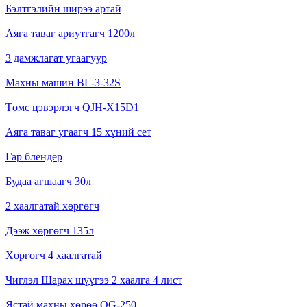
Бэлтгэлийн ширээ артай
Аяга таваг ариутгагч 1200л
3 дамжлагат угаагуур
Махны машин BL-3-32S
Төмс цэвэрлэгч QJH-X15D1
Аяга таваг угаагч 15 хүний сет
Гар блендер
Будаа агшаагч 30л
2 хаалгатай хөргөгч
Дээж хөргөгч 135л
Хөргөгч 4 хаалгатай
Чиглэл Шарах шүүгээ 2 хаалга 4 лист
Ястай махны хөрөө QG-250