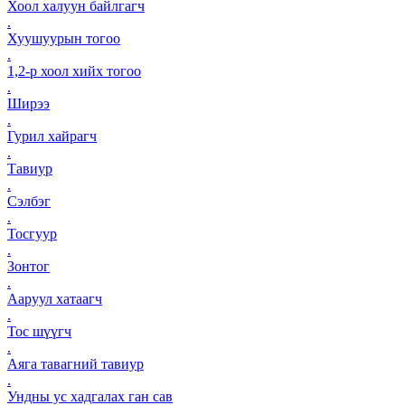
Хоол халуун байлгагч
.
Хуушуурын тогоо
.
1,2-р хоол хийх тогоо
.
Ширээ
.
Гурил хайрагч
.
Тавиур
.
Сэлбэг
.
Тосгуур
.
Зонтог
.
Ааруул хатаагч
.
Тос шүүгч
.
Аяга тавагний тавиур
.
Ундны ус хадгалах ган сав