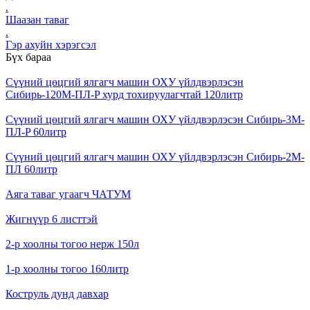
.
Шаазан таваг
.
Гэр ахуйн хэрэгсэл
Бүх бараа
Сүүний цөцгий ялгагч машин ОХУ үйлдвэрлэсэн
Сибирь-120М-ПЛ-P хурд тохируулагчтай 120литр
Сүүний цөцгий ялгагч машин ОХУ үйлдвэрлэсэн Сибирь-3М-
ПЛ-P 60литр
Сүүний цөцгий ялгагч машин ОХУ үйлдвэрлэсэн Сибирь-2М-
ПЛ 60литр
Аяга таваг угаагч ЧАТУМ
Жигнүүр 6 листтэй
2-р хоолны тогоо нерж 150л
1-р хоолны тогоо 160литр
Коструль дунд давхар