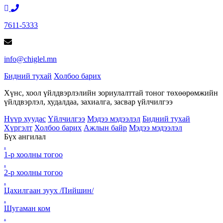
7611-5333
info@chiglel.mn
Бидний тухай
Холбоо барих
Хүнс, хоол үйлдвэрлэлийн зориулалттай тоног төхөөрөмжийн
үйлдвэрлэл, худалдаа, захиалга, засвар үйлчилгээ
Нүүр хуудас
Үйлчилгээ
Мэдээ мэдээлэл
Бидний тухай
Хүргэлт
Холбоо барих
Ажлын байр
Мэдээ мэдээлэл
Бүх ангилал
.
1-р хоолны тогоо
.
2-р хоолны тогоо
.
Цахилгаан зуух /Пийшин/
.
Шугаман ком
.