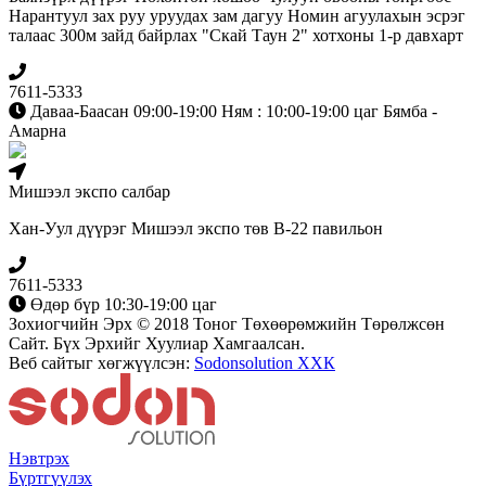
Нарантуул зах руу уруудах зам дагуу Номин агуулахын эсрэг
талаас 300м зайд байрлах "Скай Таун 2" хотхоны 1-р давхарт
7611-5333
Даваа-Баасан 09:00-19:00 Ням : 10:00-19:00 цаг Бямба -
Амарна
Мишээл экспо салбар
Хан-Уул дүүрэг Мишээл экспо төв B-22 павильон
7611-5333
Өдөр бүр 10:30-19:00 цаг
Зохиогчийн Эрх © 2018 Тоног Төхөөрөмжийн Төрөлжсөн
Сайт. Бүх Эрхийг Хуулиар Хамгаалсан.
Веб сайтыг хөгжүүлсэн:
Sodonsolution ХХК
Нэвтрэх
Бүртгүүлэх