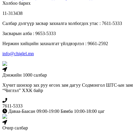
Холбоо барих
11-313438
Салбар дэлгүүр засвар захиалга холбогдох утас : 7611-5333
Засварын алба : 9653-5333
Нержин хийцийн захиалгат үйлдвэрлэл : 9661-2592
info@chiglel.mn
Дэнжийн 1000 салбар
Хүчит шонхор зах руу өгсөх зам дагуу Содмонгол ШТС-ын зам
“Чиглэл” ХХК байр
7611-5333
Даваа-Баасан 09:00-19:00 Бямба 10:00-18:00 цаг
Очир салбар