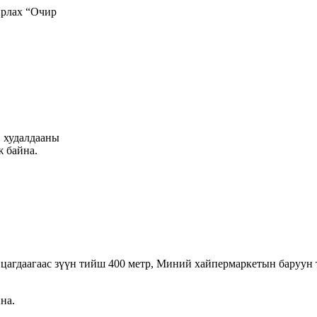
рлах “Очир
" худалдааны
ж байна.
 цагдаагаас зүүн тийш 400 метр, Миний хайпермаркетын баруун
на.