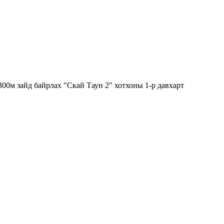
00м зайд байрлах "Скай Таун 2" хотхоны 1-р давхарт