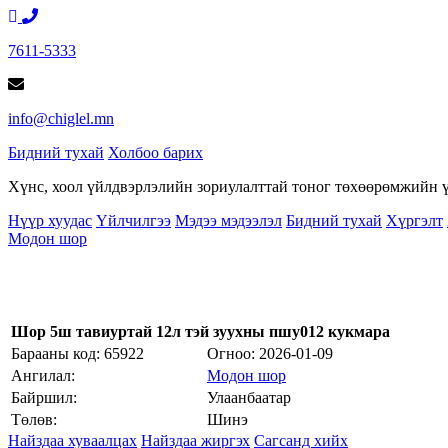
7611-5333
info@chiglel.mn
Бидний тухай
Холбоо барих
Хүнс, хоол үйлдвэрлэлийн зориулалттай тоног төхөөрөмжийн үй
Нүүр хуудас
Үйлчилгээ
Мэдээ мэдээлэл
Бидний тухай
Хүргэлт
Модон шор
Шор 5ш тавиуртай 12л тэй зуухны пшу012 кукмара
Барааны код: 65922
Огноо:
2026-01-09
Ангилал:
Модон шор
Байршил:
Улаанбаатар
Төлөв:
Шинэ
Найздаа хуваалцах
Найздаа жиргэх
Сагсанд хийх