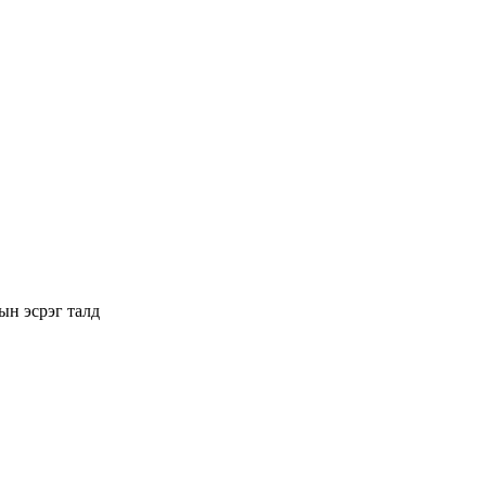
ын эсрэг талд