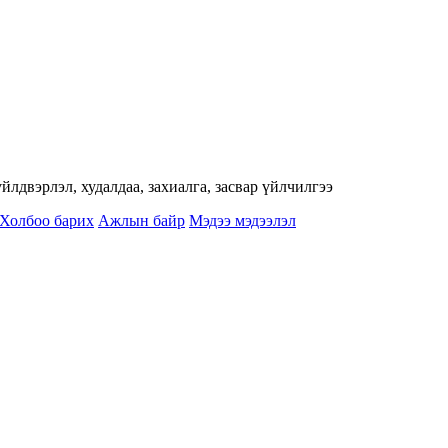
лдвэрлэл, худалдаа, захиалга, засвар үйлчилгээ
Холбоо барих
Ажлын байр
Мэдээ мэдээлэл