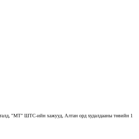
 талд, "МТ" ШТС-ийн хажууд, Алтан орд худалдааны төвийн 1