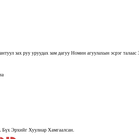
туул зах руу уруудах зам дагуу Номин агуулахын эсрэг талаас 3
на
 Бүх Эрхийг Хуулиар Хамгаалсан.