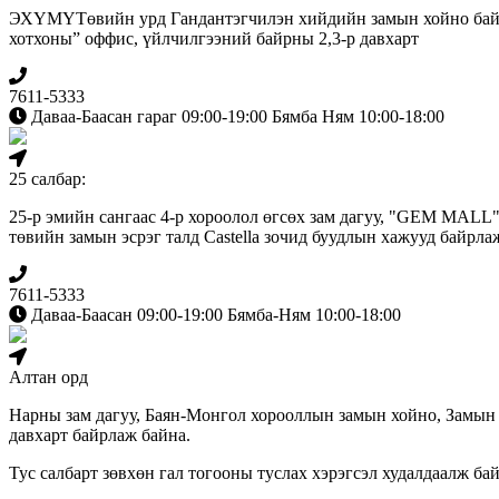
ЭХҮМҮТөвийн урд Гандантэгчилэн хийдийн замын хойно бай
хотхоны” оффис, үйлчилгээний байрны 2,3-р давхарт
7611-5333
Даваа-Баасан гараг 09:00-19:00 Бямба Ням 10:00-18:00
25 салбар:
25-р эмийн сангаас 4-р хороолол өгсөх зам дагуу, "GEM MALL
төвийн замын эсрэг талд Сastella зочид буудлын хажууд байрла
7611-5333
Даваа-Баасан 09:00-19:00 Бямба-Ням 10:00-18:00
Алтан орд
Нарны зам дагуу, Баян-Монгол хорооллын замын хойно, Замын
давхарт байрлаж байна.
Тус салбарт зөвхөн гал тогооны туслах хэрэгсэл худалдаалж бай