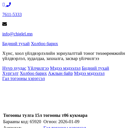
7611-5333
info@chiglel.mn
Бидний тухай
Холбоо барих
Хүнс, хоол үйлдвэрлэлийн зориулалттай тоног төхөөрөмжийн
үйлдвэрлэл, худалдаа, захиалга, засвар үйлчилгээ
Нүүр хуудас
Үйлчилгээ
Мэдээ мэдээлэл
Бидний тухай
Хүргэлт
Холбоо барих
Ажлын байр
Мэдээ мэдээлэл
Гал тогооны хэрэгсэл
Тогооны тулга 15л тогооны т06 кукмара
Барааны код: 65920
Огноо:
2026-01-09
Ангилал:
Гал тогооны хэрэгсэл