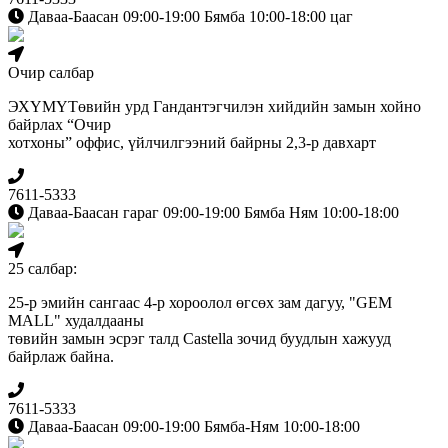
Даваа-Баасан 09:00-19:00 Бямба 10:00-18:00 цаг
Очир салбар
ЭХҮМҮТөвийн урд Гандантэгчилэн хийдийн замын хойно
байрлах “Очир
хотхоны” оффис, үйлчилгээний байрны 2,3-р давхарт
7611-5333
Даваа-Баасан гараг 09:00-19:00 Бямба Ням 10:00-18:00
25 салбар:
25-р эмийн сангаас 4-р хороолол өгсөх зам дагуу, "GEM
MALL" худалдааны
төвийн замын эсрэг талд Сastella зочид буудлын хажууд
байрлаж байна.
7611-5333
Даваа-Баасан 09:00-19:00 Бямба-Ням 10:00-18:00