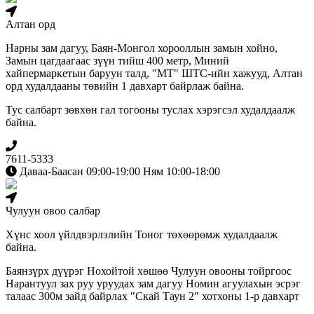
Алтан орд
Нарны зам дагуу, Баян-Монгол хорооллын замын хойно,
Замын цагдаагаас зүүн тийш 400 метр, Миний
хайпермаркетын баруун талд, "МТ" ШТС-ийн хажууд, Алтан
орд худалдааны төвийн 1 давхарт байрлаж байна.
Тус салбарт зөвхөн гал тогооны туслах хэрэгсэл худалдаалж
байна.
7611-5333
Даваа-Баасан 09:00-19:00 Ням 10:00-18:00
Чулуун овоо салбар
Хүнс хоол үйлдвэрлэлийн Тоног төхөөрөмж худалдаалж
байна.
Баянзүрх дүүрэг Нохойтой хөшөө Чулуун овооны тойргоос
Нарантуул зах руу уруудах зам дагуу Номин агуулахын эсрэг
талаас 300м зайд байрлах "Скай Таун 2" хотхоны 1-р давхарт