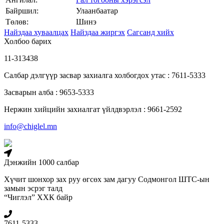
Байршил:
Улаанбаатар
Төлөв:
Шинэ
Найздаа хуваалцах
Найздаа жиргэх
Сагсанд хийх
Холбоо барих
11-313438
Салбар дэлгүүр засвар захиалга холбогдох утас : 7611-5333
Засварын алба : 9653-5333
Нержин хийцийн захиалгат үйлдвэрлэл : 9661-2592
info@chiglel.mn
Дэнжийн 1000 салбар
Хүчит шонхор зах руу өгсөх зам дагуу Содмонгол ШТС-ын
замын эсрэг талд
“Чиглэл” ХХК байр
7611-5333