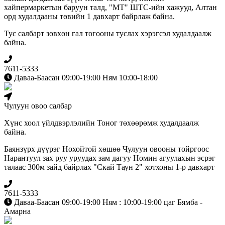
хайпермаркетын баруун талд, "МТ" ШТС-ийн хажууд, Алтан
орд худалдааны төвийн 1 давхарт байрлаж байна.
Тус салбарт зөвхөн гал тогооны туслах хэрэгсэл худалдаалж
байна.
7611-5333
Даваа-Баасан 09:00-19:00 Ням 10:00-18:00
Чулуун овоо салбар
Хүнс хоол үйлдвэрлэлийн Тоног төхөөрөмж худалдаалж
байна.
Баянзүрх дүүрэг Нохойтой хөшөө Чулуун овооны тойргоос
Нарантуул зах руу уруудах зам дагуу Номин агуулахын эсрэг
талаас 300м зайд байрлах "Скай Таун 2" хотхоны 1-р давхарт
7611-5333
Даваа-Баасан 09:00-19:00 Ням : 10:00-19:00 цаг Бямба -
Амарна