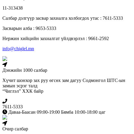
11-313438
Салбар дэлгүүр засвар захиалга холбогдох утас : 7611-5333
Засварын алба : 9653-5333
Нержин хийцийн захиалгат үйлдвэрлэл : 9661-2592
info@chiglel.mn
Дэнжийн 1000 салбар
Хүчит шонхор зах руу өгсөх зам дагуу Содмонгол ШТС-ын
замын эсрэг талд
“Чиглэл” ХХК байр
7611-5333
Даваа-Баасан 09:00-19:00 Бямба 10:00-18:00 цаг
Очир салбар