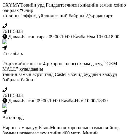
ЭХҮМҮТөвийн урд Гандантэгчилэн хийдийн замын хойно
байрлах “Очир
хотхоны” оффис, үйлчилгээний байрны 2,3-р давхарт
7611-5333
Даваа-Баасан гараг 09:00-19:00 Бямба Ням 10:00-18:00
25 салбар:
25-р эмийн сангаас 4-р хороолол өгсөх зам дагуу, "GEM
MALL" худалдааны
төвийн замын эсрэг талд Сastella зочид буудлын хажууд
байрлаж байна.
7611-5333
Даваа-Баасан 09:00-19:00 Бямба-Ням 10:00-18:00
Алтан орд
Нарны зам дагуу, Баян-Монгол хорооллын замын хойно,
Замын цагдаагаас зүүн тийш 400 метр, Миний