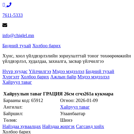
7611-5333
info@chiglel.mn
Бидний тухай
Холбоо барих
Хүнс, хоол үйлдвэрлэлийн зориулалттай тоног төхөөрөмжийн
үйлдвэрлэл, худалдаа, захиалга, засвар үйлчилгээ
Нүүр хуудас
Үйлчилгээ
Мэдээ мэдээлэл
Бидний тухай
Хүргэлт
Холбоо барих
Ажлын байр
Мэдээ мэдээлэл
Хайруул таваг
Хайруулын таваг ГРАЦИЯ 26см сгчз261а кукмара
Барааны код: 65912
Огноо:
2026-01-09
Ангилал:
Хайруул таваг
Байршил:
Улаанбаатар
Төлөв:
Шинэ
Найздаа хуваалцах
Найздаа жиргэх
Сагсанд хийх
Холбоо барих