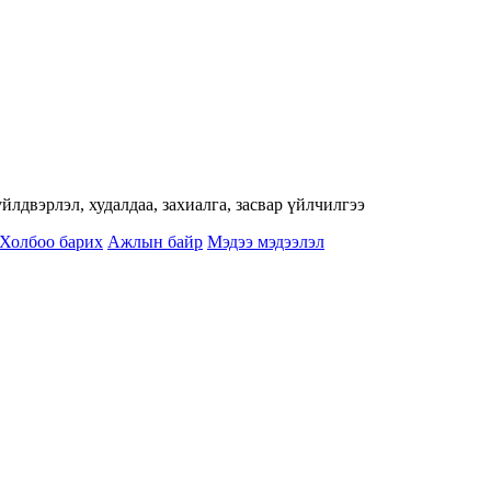
лдвэрлэл, худалдаа, захиалга, засвар үйлчилгээ
Холбоо барих
Ажлын байр
Мэдээ мэдээлэл