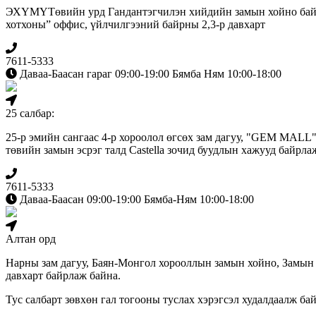
ЭХҮМҮТөвийн урд Гандантэгчилэн хийдийн замын хойно бай
хотхоны” оффис, үйлчилгээний байрны 2,3-р давхарт
7611-5333
Даваа-Баасан гараг 09:00-19:00 Бямба Ням 10:00-18:00
25 салбар:
25-р эмийн сангаас 4-р хороолол өгсөх зам дагуу, "GEM MALL
төвийн замын эсрэг талд Сastella зочид буудлын хажууд байрла
7611-5333
Даваа-Баасан 09:00-19:00 Бямба-Ням 10:00-18:00
Алтан орд
Нарны зам дагуу, Баян-Монгол хорооллын замын хойно, Замын
давхарт байрлаж байна.
Тус салбарт зөвхөн гал тогооны туслах хэрэгсэл худалдаалж бай