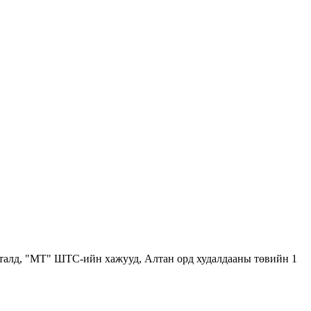
 талд, "МТ" ШТС-ийн хажууд, Алтан орд худалдааны төвийн 1