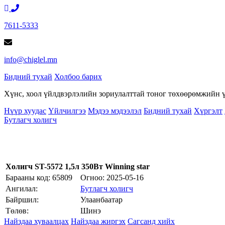
7611-5333
info@chiglel.mn
Бидний тухай
Холбоо барих
Хүнс, хоол үйлдвэрлэлийн зориулалттай тоног төхөөрөмжийн үй
Нүүр хуудас
Үйлчилгээ
Мэдээ мэдээлэл
Бидний тухай
Хүргэлт
Бутлагч холигч
Холигч ST-5572 1,5л 350Вт Winning star
Барааны код: 65809
Огноо:
2025-05-16
Ангилал:
Бутлагч холигч
Байршил:
Улаанбаатар
Төлөв:
Шинэ
Найздаа хуваалцах
Найздаа жиргэх
Сагсанд хийх