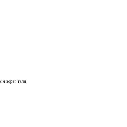
ын эсрэг талд