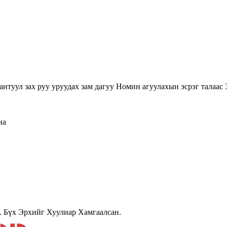
туул зах руу уруудах зам дагуу Номин агуулахын эсрэг талаас 3
на
 Бүх Эрхийг Хуулиар Хамгаалсан.