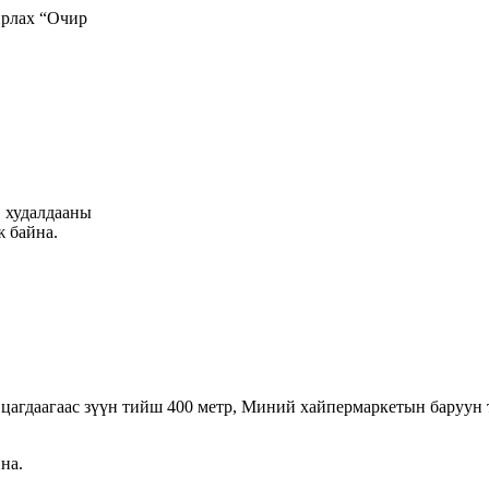
рлах “Очир
" худалдааны
ж байна.
 цагдаагаас зүүн тийш 400 метр, Миний хайпермаркетын баруун
на.