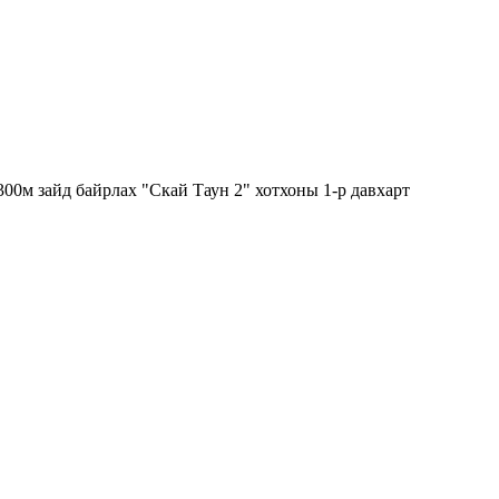
00м зайд байрлах "Скай Таун 2" хотхоны 1-р давхарт