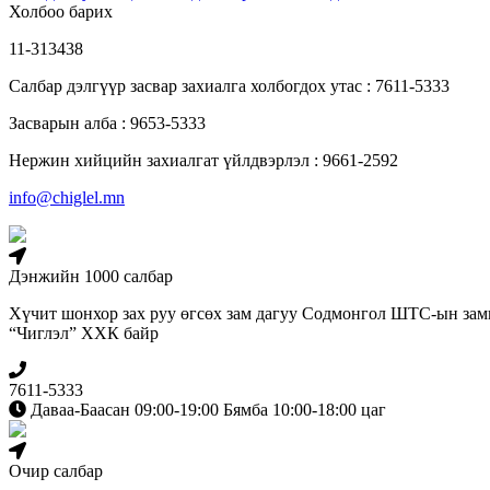
Холбоо барих
11-313438
Салбар дэлгүүр засвар захиалга холбогдох утас : 7611-5333
Засварын алба : 9653-5333
Нержин хийцийн захиалгат үйлдвэрлэл : 9661-2592
info@chiglel.mn
Дэнжийн 1000 салбар
Хүчит шонхор зах руу өгсөх зам дагуу Содмонгол ШТС-ын зам
“Чиглэл” ХХК байр
7611-5333
Даваа-Баасан 09:00-19:00 Бямба 10:00-18:00 цаг
Очир салбар