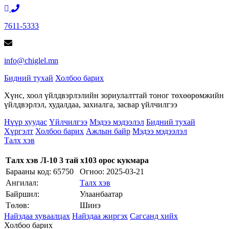
7611-5333
info@chiglel.mn
Бидний тухай
Холбоо барих
Хүнс, хоол үйлдвэрлэлийн зориулалттай тоног төхөөрөмжийн
үйлдвэрлэл, худалдаа, захиалга, засвар үйлчилгээ
Нүүр хуудас
Үйлчилгээ
Мэдээ мэдээлэл
Бидний тухай
Хүргэлт
Холбоо барих
Ажлын байр
Мэдээ мэдээлэл
Талх хэв
Талх хэв Л-10 3 тай х103 орос кукмара
Барааны код: 65750
Огноо:
2025-03-21
Ангилал:
Талх хэв
Байршил:
Улаанбаатар
Төлөв:
Шинэ
Найздаа хуваалцах
Найздаа жиргэх
Сагсанд хийх
Холбоо барих