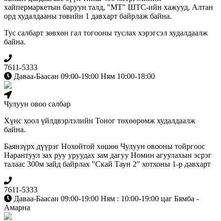
хайпермаркетын баруун талд, "МТ" ШТС-ийн хажууд, Алтан
орд худалдааны төвийн 1 давхарт байрлаж байна.
Тус салбарт зөвхөн гал тогооны туслах хэрэгсэл худалдаалж
байна.
7611-5333
Даваа-Баасан 09:00-19:00 Ням 10:00-18:00
Чулуун овоо салбар
Хүнс хоол үйлдвэрлэлийн Тоног төхөөрөмж худалдаалж
байна.
Баянзүрх дүүрэг Нохойтой хөшөө Чулуун овооны тойргоос
Нарантуул зах руу уруудах зам дагуу Номин агуулахын эсрэг
талаас 300м зайд байрлах "Скай Таун 2" хотхоны 1-р давхарт
7611-5333
Даваа-Баасан 09:00-19:00 Ням : 10:00-19:00 цаг Бямба -
Амарна