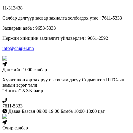
11-313438
Салбар дэлгүүр засвар захиалга холбогдох утас : 7611-5333
Засварын алба : 9653-5333
Нержин хийцийн захиалгат үйлдвэрлэл : 9661-2592
info@chiglel.mn
Дэнжийн 1000 салбар
Хүчит шонхор зах руу өгсөх зам дагуу Содмонгол ШТС-ын
замын эсрэг талд
“Чиглэл” ХХК байр
7611-5333
Даваа-Баасан 09:00-19:00 Бямба 10:00-18:00 цаг
Очир салбар