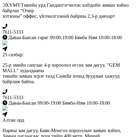
ЭХҮМҮТөвийн урд Гандантэгчилэн хийдийн замын хойно
байрлах “Очир
хотхоны” оффис, үйлчилгээний байрны 2,3-р давхарт
7611-5333
Даваа-Баасан гараг 09:00-19:00 Бямба Ням 10:00-18:00
25 салбар:
25-р эмийн сангаас 4-р хороолол өгсөх зам дагуу, "GEM
MALL" худалдааны
төвийн замын эсрэг талд Сastella зочид буудлын хажууд
байрлаж байна.
7611-5333
Даваа-Баасан 09:00-19:00 Бямба-Ням 10:00-18:00
Алтан орд
Нарны зам дагуу, Баян-Монгол хорооллын замын хойно,
Замын цагдаагаас зүүн тийш 400 метр, Миний