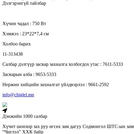
Дэлгэрэнгүй тайлбар
Хүчин чадал : 750 Вт
Хэмжээ : 23*22*7,4 см
Холбоо барих
11-313438
Салбар дэлгүүр засвар захиалга холбогдох утас : 7611-5333
Засварын алба : 9653-5333
Нержин хийцийн захиалгат үйлдвэрлэл : 9661-2592
info@chiglel.mn
Дэнжийн 1000 салбар
Хүчит шонхор зах руу өгсөх зам дагуу Содмонгол ШТС-ын зам
“Чиглэл” ХХК байр