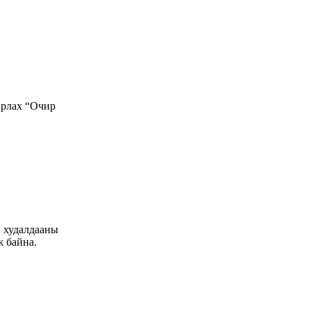
рлах “Очир
" худалдааны
ж байна.