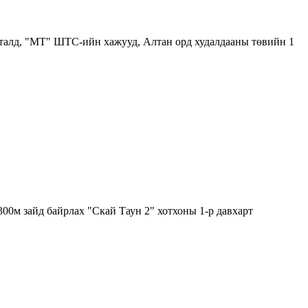
 талд, "МТ" ШТС-ийн хажууд, Алтан орд худалдааны төвийн 1
00м зайд байрлах "Скай Таун 2" хотхоны 1-р давхарт