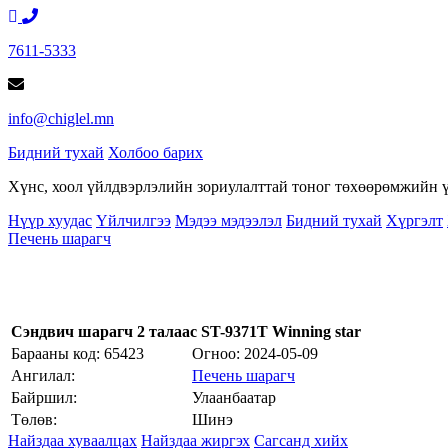
7611-5333
info@chiglel.mn
Бидний тухай
Холбоо барих
Хүнс, хоол үйлдвэрлэлийн зориулалттай тоног төхөөрөмжийн үй
Нүүр хуудас
Үйлчилгээ
Мэдээ мэдээлэл
Бидний тухай
Хүргэлт
Печень шарагч
Сэндвич шарагч 2 талаас ST-9371T Winning star
Барааны код: 65423
Огноо:
2024-05-09
Ангилал:
Печень шарагч
Байршил:
Улаанбаатар
Төлөв:
Шинэ
Найздаа хуваалцах
Найздаа жиргэх
Сагсанд хийх