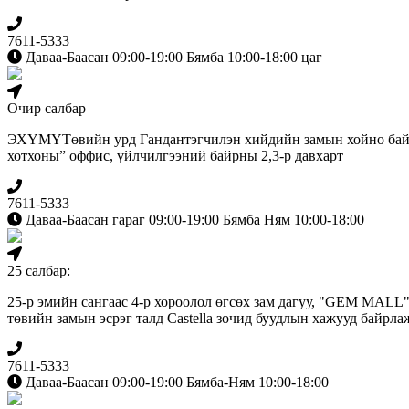
7611-5333
Даваа-Баасан 09:00-19:00 Бямба 10:00-18:00 цаг
Очир салбар
ЭХҮМҮТөвийн урд Гандантэгчилэн хийдийн замын хойно бай
хотхоны” оффис, үйлчилгээний байрны 2,3-р давхарт
7611-5333
Даваа-Баасан гараг 09:00-19:00 Бямба Ням 10:00-18:00
25 салбар:
25-р эмийн сангаас 4-р хороолол өгсөх зам дагуу, "GEM MALL
төвийн замын эсрэг талд Сastella зочид буудлын хажууд байрла
7611-5333
Даваа-Баасан 09:00-19:00 Бямба-Ням 10:00-18:00