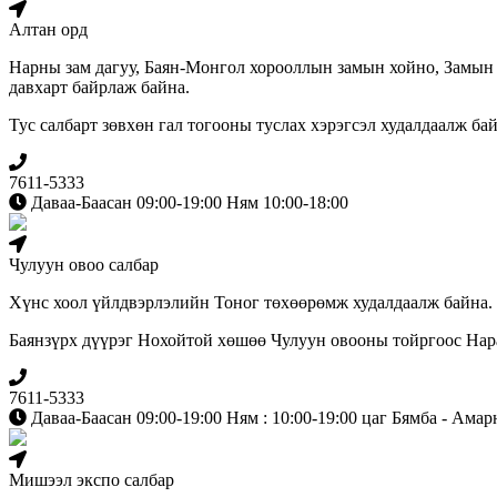
Алтан орд
Нарны зам дагуу, Баян-Монгол хорооллын замын хойно, Замын
давхарт байрлаж байна.
Тус салбарт зөвхөн гал тогооны туслах хэрэгсэл худалдаалж бай
7611-5333
Даваа-Баасан 09:00-19:00 Ням 10:00-18:00
Чулуун овоо салбар
Хүнс хоол үйлдвэрлэлийн Тоног төхөөрөмж худалдаалж байна.
Баянзүрх дүүрэг Нохойтой хөшөө Чулуун овооны тойргоос Наран
7611-5333
Даваа-Баасан 09:00-19:00 Ням : 10:00-19:00 цаг Бямба - Амар
Мишээл экспо салбар