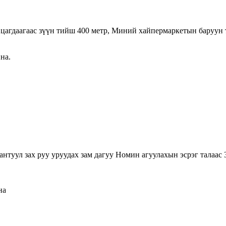
 цагдаагаас зүүн тийш 400 метр, Миний хайпермаркетын баруун
на.
туул зах руу уруудах зам дагуу Номин агуулахын эсрэг талаас 3
на