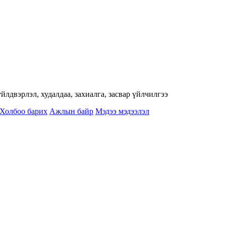
лдвэрлэл, худалдаа, захиалга, засвар үйлчилгээ
Холбоо барих
Ажлын байр
Мэдээ мэдээлэл