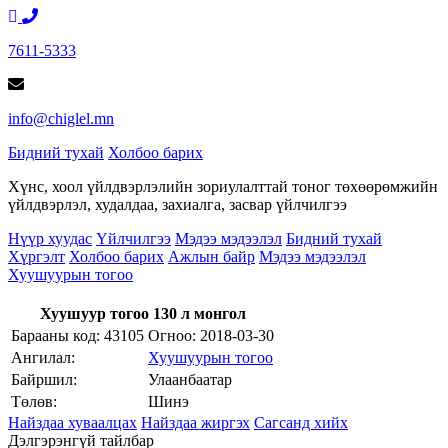
7611-5333
info@chiglel.mn
Бидний тухай
Холбоо барих
Хүнс, хоол үйлдвэрлэлийн зориулалттай тоног төхөөрөмжийн
үйлдвэрлэл, худалдаа, захиалга, засвар үйлчилгээ
Нүүр хуудас
Үйлчилгээ
Мэдээ мэдээлэл
Бидний тухай
Хүргэлт
Холбоо барих
Ажлын байр
Мэдээ мэдээлэл
Хуушуурын тогоо
Хуушуур тогоо 130 л монгол
Барааны код: 43105
Огноо:
2018-03-30
Ангилал:
Хуушуурын тогоо
Байршил:
Улаанбаатар
Төлөв:
Шинэ
Найздаа хуваалцах
Найздаа жиргэх
Сагсанд хийх
Дэлгэрэнгүй тайлбар