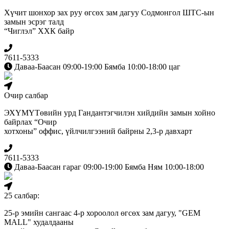
Хүчит шонхор зах руу өгсөх зам дагуу Содмонгол ШТС-ын
замын эсрэг талд
“Чиглэл” ХХК байр
7611-5333
Даваа-Баасан 09:00-19:00 Бямба 10:00-18:00 цаг
Очир салбар
ЭХҮМҮТөвийн урд Гандантэгчилэн хийдийн замын хойно
байрлах “Очир
хотхоны” оффис, үйлчилгээний байрны 2,3-р давхарт
7611-5333
Даваа-Баасан гараг 09:00-19:00 Бямба Ням 10:00-18:00
25 салбар:
25-р эмийн сангаас 4-р хороолол өгсөх зам дагуу, "GEM
MALL" худалдааны