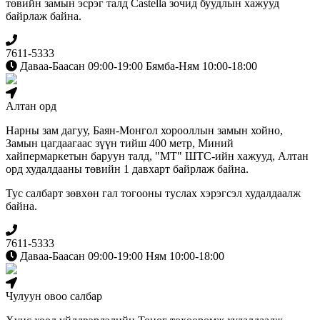
төвийн замын эсрэг талд Сastella зочид буудлын хажууд
байрлаж байна.
7611-5333
Даваа-Баасан 09:00-19:00 Бямба-Ням 10:00-18:00
Алтан орд
Нарны зам дагуу, Баян-Монгол хорооллын замын хойно,
Замын цагдаагаас зүүн тийш 400 метр, Миний
хайпермаркетын баруун талд, "МТ" ШТС-ийн хажууд, Алтан
орд худалдааны төвийн 1 давхарт байрлаж байна.
Тус салбарт зөвхөн гал тогооны туслах хэрэгсэл худалдаалж
байна.
7611-5333
Даваа-Баасан 09:00-19:00 Ням 10:00-18:00
Чулуун овоо салбар