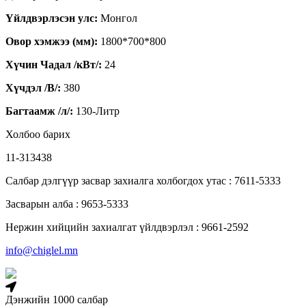
Үйлдвэрлэсэн улс:
Монгол
Овор хэмжээ (мм):
1800*700*800
Хүчин Чадал /кВт/:
24
Хүчдэл /В/:
380
Багтаамж /л/:
130-Литр
Холбоо барих
11-313438
Салбар дэлгүүр засвар захиалга холбогдох утас : 7611-5333
Засварын алба : 9653-5333
Нержин хийцийн захиалгат үйлдвэрлэл : 9661-2592
info@chiglel.mn
Дэнжийн 1000 салбар