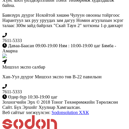
Хүнс хоол үйлдвэрлэлийн Тоног төхөөрөмж худалдаалж
байна.
Баянзүрх дүүрэг Нохойтой хөшөө Чулуун овооны тойргоос
Нарантуул зах руу уруудах зам дагуу Номин агуулахын эсрэг
талаас 300м зайд байрлах "Скай Таун 2" хотхоны 1-р давхарт
7611-5333
Даваа-Баасан 09:00-19:00 Ням : 10:00-19:00 цаг Бямба -
Амарна
Мишээл экспо салбар
Хан-Уул дүүрэг Мишээл экспо төв B-22 павильон
7611-5333
Өдөр бүр 10:30-19:00 цаг
Зохиогчийн Эрх © 2018 Тоног Төхөөрөмжийн Төрөлжсөн
Сайт. Бүх Эрхийг Хуулиар Хамгаалсан.
Веб сайтыг хөгжүүлсэн:
Sodonsolution ХХК