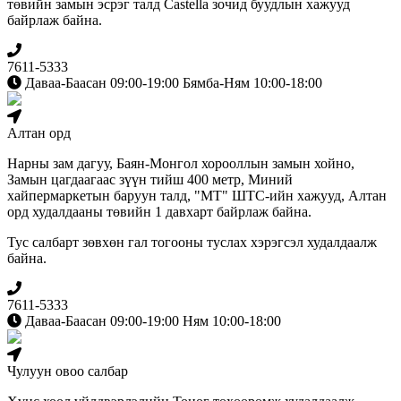
төвийн замын эсрэг талд Сastella зочид буудлын хажууд
байрлаж байна.
7611-5333
Даваа-Баасан 09:00-19:00 Бямба-Ням 10:00-18:00
Алтан орд
Нарны зам дагуу, Баян-Монгол хорооллын замын хойно,
Замын цагдаагаас зүүн тийш 400 метр, Миний
хайпермаркетын баруун талд, "МТ" ШТС-ийн хажууд, Алтан
орд худалдааны төвийн 1 давхарт байрлаж байна.
Тус салбарт зөвхөн гал тогооны туслах хэрэгсэл худалдаалж
байна.
7611-5333
Даваа-Баасан 09:00-19:00 Ням 10:00-18:00
Чулуун овоо салбар