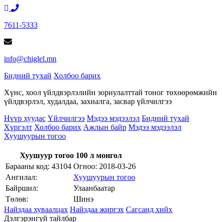
7611-5333
info@chiglel.mn
Бидний тухай
Холбоо барих
Хүнс, хоол үйлдвэрлэлийн зориулалттай тоног төхөөрөмжийн
үйлдвэрлэл, худалдаа, захиалга, засвар үйлчилгээ
Нүүр хуудас
Үйлчилгээ
Мэдээ мэдээлэл
Бидний тухай
Хүргэлт
Холбоо барих
Ажлын байр
Мэдээ мэдээлэл
Хуушуурын тогоо
Хуушуур тогоо 100 л монгол
Барааны код: 43104
Огноо:
2018-03-26
Ангилал:
Хуушуурын тогоо
Байршил:
Улаанбаатар
Төлөв:
Шинэ
Найздаа хуваалцах
Найздаа жиргэх
Сагсанд хийх
Дэлгэрэнгүй тайлбар