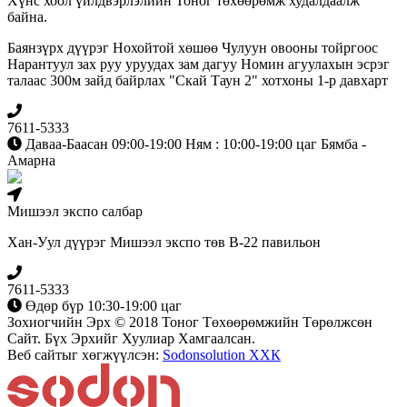
Хүнс хоол үйлдвэрлэлийн Тоног төхөөрөмж худалдаалж
байна.
Баянзүрх дүүрэг Нохойтой хөшөө Чулуун овооны тойргоос
Нарантуул зах руу уруудах зам дагуу Номин агуулахын эсрэг
талаас 300м зайд байрлах "Скай Таун 2" хотхоны 1-р давхарт
7611-5333
Даваа-Баасан 09:00-19:00 Ням : 10:00-19:00 цаг Бямба -
Амарна
Мишээл экспо салбар
Хан-Уул дүүрэг Мишээл экспо төв B-22 павильон
7611-5333
Өдөр бүр 10:30-19:00 цаг
Зохиогчийн Эрх © 2018 Тоног Төхөөрөмжийн Төрөлжсөн
Сайт. Бүх Эрхийг Хуулиар Хамгаалсан.
Веб сайтыг хөгжүүлсэн:
Sodonsolution ХХК