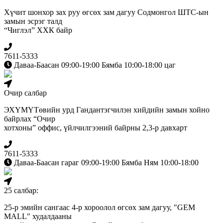
Хүчит шонхор зах руу өгсөх зам дагуу Содмонгол ШТС-ын
замын эсрэг талд
“Чиглэл” ХХК байр
7611-5333
Даваа-Баасан 09:00-19:00 Бямба 10:00-18:00 цаг
Очир салбар
ЭХҮМҮТөвийн урд Гандантэгчилэн хийдийн замын хойно
байрлах “Очир
хотхоны” оффис, үйлчилгээний байрны 2,3-р давхарт
7611-5333
Даваа-Баасан гараг 09:00-19:00 Бямба Ням 10:00-18:00
25 салбар:
25-р эмийн сангаас 4-р хороолол өгсөх зам дагуу, "GEM
MALL" худалдааны