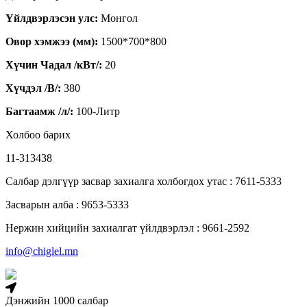
Үйлдвэрлэсэн улс:
Монгол
Овор хэмжээ (мм):
1500*700*800
Хүчин Чадал /кВт/:
20
Хүчдэл /В/:
380
Багтаамж /л/:
100-Литр
Холбоо барих
11-313438
Салбар дэлгүүр засвар захиалга холбогдох утас : 7611-5333
Засварын алба : 9653-5333
Нержин хийцийн захиалгат үйлдвэрлэл : 9661-2592
info@chiglel.mn
Дэнжийн 1000 салбар