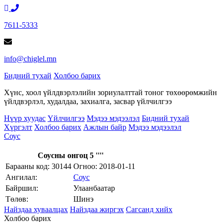
7611-5333
info@chiglel.mn
Бидний тухай
Холбоо барих
Хүнс, хоол үйлдвэрлэлийн зориулалттай тоног төхөөрөмжийн
үйлдвэрлэл, худалдаа, захиалга, засвар үйлчилгээ
Нүүр хуудас
Үйлчилгээ
Мэдээ мэдээлэл
Бидний тухай
Хүргэлт
Холбоо барих
Ажлын байр
Мэдээ мэдээлэл
Соус
Соусны онгоц 5 ''''
Барааны код: 30144
Огноо:
2018-01-11
Ангилал:
Соус
Байршил:
Улаанбаатар
Төлөв:
Шинэ
Найздаа хуваалцах
Найздаа жиргэх
Сагсанд хийх
Холбоо барих