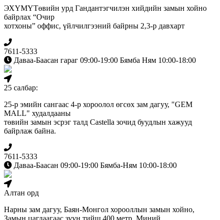
ЭХҮМҮТөвийн урд Гандантэгчилэн хийдийн замын хойно
байрлах “Очир
хотхоны” оффис, үйлчилгээний байрны 2,3-р давхарт
7611-5333
Даваа-Баасан гараг 09:00-19:00 Бямба Ням 10:00-18:00
25 салбар:
25-р эмийн сангаас 4-р хороолол өгсөх зам дагуу, "GEM
MALL" худалдааны
төвийн замын эсрэг талд Сastella зочид буудлын хажууд
байрлаж байна.
7611-5333
Даваа-Баасан 09:00-19:00 Бямба-Ням 10:00-18:00
Алтан орд
Нарны зам дагуу, Баян-Монгол хорооллын замын хойно,
Замын цагдаагаас зүүн тийш 400 метр, Миний