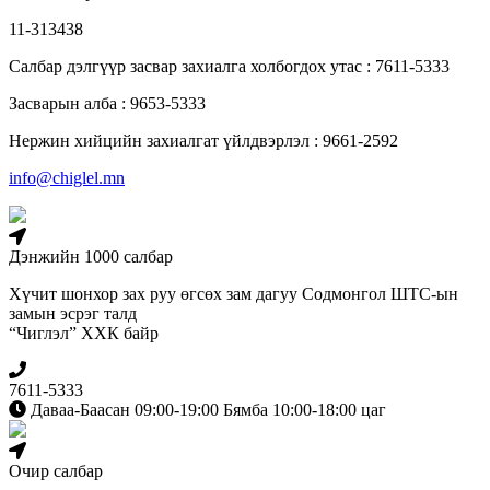
11-313438
Салбар дэлгүүр засвар захиалга холбогдох утас : 7611-5333
Засварын алба : 9653-5333
Нержин хийцийн захиалгат үйлдвэрлэл : 9661-2592
info@chiglel.mn
Дэнжийн 1000 салбар
Хүчит шонхор зах руу өгсөх зам дагуу Содмонгол ШТС-ын
замын эсрэг талд
“Чиглэл” ХХК байр
7611-5333
Даваа-Баасан 09:00-19:00 Бямба 10:00-18:00 цаг
Очир салбар