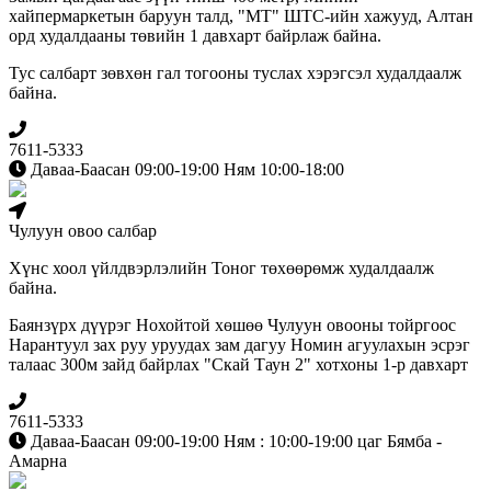
хайпермаркетын баруун талд, "МТ" ШТС-ийн хажууд, Алтан
орд худалдааны төвийн 1 давхарт байрлаж байна.
Тус салбарт зөвхөн гал тогооны туслах хэрэгсэл худалдаалж
байна.
7611-5333
Даваа-Баасан 09:00-19:00 Ням 10:00-18:00
Чулуун овоо салбар
Хүнс хоол үйлдвэрлэлийн Тоног төхөөрөмж худалдаалж
байна.
Баянзүрх дүүрэг Нохойтой хөшөө Чулуун овооны тойргоос
Нарантуул зах руу уруудах зам дагуу Номин агуулахын эсрэг
талаас 300м зайд байрлах "Скай Таун 2" хотхоны 1-р давхарт
7611-5333
Даваа-Баасан 09:00-19:00 Ням : 10:00-19:00 цаг Бямба -
Амарна