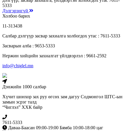
дэлгүүр, засвар захиалга, үйлдвэртэй холбогдох утас 7611-
5333
Дэлгэрэнгүй
Холбоо барих
11-313438
Салбар дэлгүүр засвар захиалга холбогдох утас : 7611-5333
Засварын алба : 9653-5333
Нержин хийцийн захиалгат үйлдвэрлэл : 9661-2592
info@chiglel.mn
Дэнжийн 1000 салбар
Хүчит шонхор зах руу өгсөх зам дагуу Содмонгол ШТС-ын
замын эсрэг талд
“Чиглэл” ХХК байр
7611-5333
Даваа-Баасан 09:00-19:00 Бямба 10:00-18:00 цаг