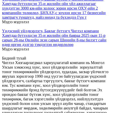
Хамтдаа бүтээлцсэн 35-н жилийн ойн үйл ажиллагааг
хүндэтгэн 3000 км-ийн холоос зорин ирсэн ОХУ-ийн 2
компанийн төлөөлөл, БНХАУ-с зочлон ирсэн 17 бизнесийн
хамтрагч түншүүд, найз нөхөд та бүхэндээ Гүн т
Мэдээ мэдээлэл
Үндэсний үйлдвэрлэгч, Баялаг бүтээгч Чиглэл компани
Хамтдаа бүтээлцсэн 35-н жилийн ойн баяраа 2025 оын 11-р
сарын 28-ны Өвлийн эхэн сарын Шинийн 8-ны билэгт сайн
өдөр өргөн дэлгэр тэмдэглэн өндөрлөлөө
Мэдээ мэдээлэл
Бидний тухай
Чиглэл Хязгаарлагдмал хариуцлагатай компани нь Монгол
Улсын хэмжээнд хүнс, хоол үйлдвэрлэлийн зориулалттай
тоног төхөөрөмжийн үйлдвэрлэл, худалдаа, засвар үйлчилгээ
явуулах зорилгоор 1990 онд үүсгэн байгуулагдсан үндэсний
үйлдвэрлэгч, салбартаа тэргүүлэгч, баялаг бүтээгч компани
юм. Тус компани хүнс, хоол үйлдвэрлэлийн тоног
төхөөрөмжийн брэнд бүтээгдэхүүнүүдийг бий болгож Эх
орондоо баялаг бүтээж хүнс, хоол үйлдвэрлэлийн тоног
төхөөрөмж, багаж хэрэгслийн үйлдвэрлэл, нийлүүлэлтдээ
үндэсний болон олон улсын эрүүл ахуйн чанар, стандартын
шаардлагыг мөрдөж, хөдөлмөрийн аюулгүй байдал, чанарын
удирдлагын тогтолцоог тасралтгүй сайжруулан, хэрэглэгчээ