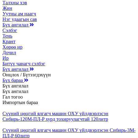
Талхны хэв
Жин
Уутны ам наагч
Нэг удаагын сав
Бүх ангилал
Сэлбэг
Тень
Крант
Хөрөө ир
Дочил
Ир
Битүү чанагч сэлбэг
Бүх ангилал
Онцлох / Бүтээгдэхүүн
Бүх бараа
Бүх ангилал
Бүх ангилал
Гал тогоо
Импортын бараа
Сүүний цөцгий ялгагч машин ОХУ үйлдвэрлэсэн
Сибирь-120М-ПЛ-P хурд тохируулагчтай 120литр
Сүүний цөцгий ялгагч машин ОХУ үйлдвэрлэсэн Сибирь-3М-
ПЛ-P 60литр