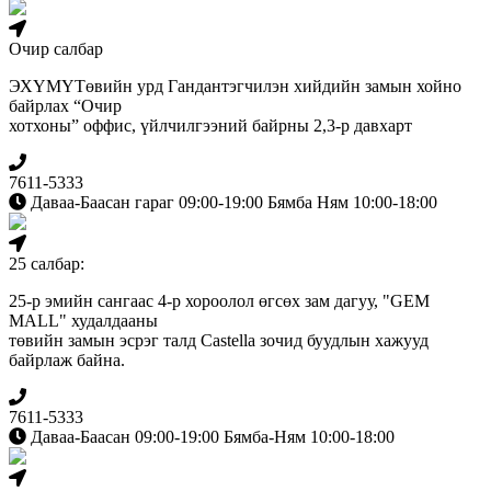
Очир салбар
ЭХҮМҮТөвийн урд Гандантэгчилэн хийдийн замын хойно
байрлах “Очир
хотхоны” оффис, үйлчилгээний байрны 2,3-р давхарт
7611-5333
Даваа-Баасан гараг 09:00-19:00 Бямба Ням 10:00-18:00
25 салбар:
25-р эмийн сангаас 4-р хороолол өгсөх зам дагуу, "GEM
MALL" худалдааны
төвийн замын эсрэг талд Сastella зочид буудлын хажууд
байрлаж байна.
7611-5333
Даваа-Баасан 09:00-19:00 Бямба-Ням 10:00-18:00