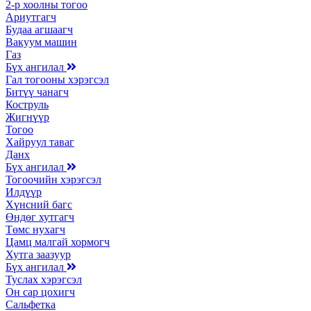
2-р хоолны тогоо
Ариутгагч
Будаа агшаагч
Вакуум машин
Газ
Бүх ангилал
Гал тогооны хэрэгсэл
Битүү чанагч
Коструль
Жигнүүр
Тогоо
Хайруул таваг
Данх
Бүх ангилал
Тогоочийн хэрэгсэл
Илдүүр
Хүнсний багс
Өндөг хутгагч
Төмс нухагч
Цамц малгай хормогч
Хутга заазуур
Бүх ангилал
Туслах хэрэгсэл
Он сар цохигч
Сальфетка