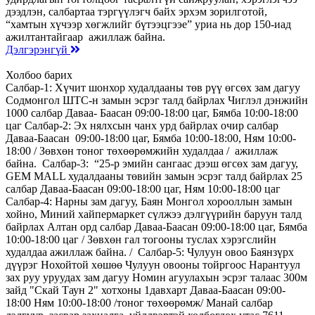
дээдлэн, салбартаа тэргүүлэгч байх эрхэм зорилготой,
“хамтын хүчээр хөгжлийг бүтээцгээе” уриа нь дор 150-иад
ажилтантайгаар ажиллаж байна.
Дэлгэрэнгүй
Холбоо барих
Салбар-1: Хүчит шонхор худалдааны төв рүү өгсөх зам дагуу
Содмонгол ШТС-н замын эсрэг талд байрлах Чиглэл дэнжийн
1000 салбар Даваа- Баасан 09:00-18:00 цаг, Бямба 10:00-18:00
цаг Салбар-2: Эх нялхсын чанх урд байрлах очир салбар
Даваа-Баасан 09:00-18:00 цаг, Бямба 10:00-18:00, Ням 10:00-
18:00 / Зөвхөн тоног төхөөрөмжийн худалдаа / ажиллаж
байна. Салбар-3: “25-р эмийн сангаас дээш өгсөх зам дагуу,
GEM MALL худалдааны төвийн замын эсрэг талд байрлах 25
салбар Даваа-Баасан 09:00-18:00 цаг, Ням 10:00-18:00 цаг
Салбар-4: Нарны зам дагуу, Баян Монгол хорооллын замын
хойно, Миний хайпермаркет сүлжээ дэлгүүрийн баруун талд
байрлах Алтан орд салбар Даваа-Баасан 09:00-18:00 цаг, Бямба
10:00-18:00 цаг / Зөвхөн гал тогооны туслах хэрэгслийн
худалдаа ажиллаж байна. / Салбар-5: Чулуун овоо Баянзүрх
дүүрэг Нохойтой хөшөө Чулуун овооны тойргоос Нарантуул
зах руу уруудах зам дагуу Номин агуулахын эсрэг талаас 300м
зайд "Скай Таун 2" хотхоны 1давхарт Даваа-Баасан 09:00-
18:00 Ням 10:00-18:00 /тоног төхөөрөмж/ Манай салбар