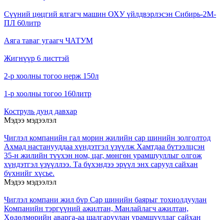
Сүүний цөцгий ялгагч машин ОХУ үйлдвэрлэсэн Сибирь-2М-
ПЛ 60литр
Аяга таваг угаагч ЧАТУМ
Жигнүүр 6 листтэй
2-р хоолны тогоо нерж 150л
1-р хоолны тогоо 160литр
Коструль дунд давхар
Мэдээ мэдээлэл
Чиглэл компанийн гал морин жилийн сар шинийн золголтод
Ахмад настанууддаа хүндэтгэл үзүүлж Хамтдаа бүтээлцсэн
35-н жилийн түүхэн ном, цаг, мөнгөн урамшууллыг олгож
хүндэтгэл үзүүллээ. Та бүхэндээ эрүүл энх саруул сайхан
бүхнийг хүсье.
Мэдээ мэдээлэл
Чиглэл компани жил бүр Сар шинийн баярыг тохиолдуулан
Компанийн тэргүүний ажилтан, Манлайлагч ажилтан,
Хөдөлмөрийн аварга-аа шалгаруулан урамшуулдаг сайхан