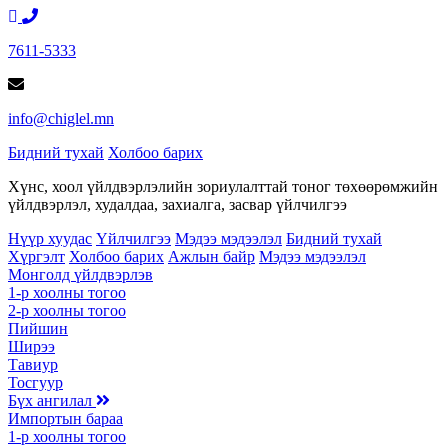
7611-5333
info@chiglel.mn
Бидний тухай
Холбоо барих
Хүнс, хоол үйлдвэрлэлийн зориулалттай тоног төхөөрөмжийн
үйлдвэрлэл, худалдаа, захиалга, засвар үйлчилгээ
Нүүр хуудас
Үйлчилгээ
Мэдээ мэдээлэл
Бидний тухай
Хүргэлт
Холбоо барих
Ажлын байр
Мэдээ мэдээлэл
Монголд үйлдвэрлэв
1-р хоолны тогоо
2-р хоолны тогоо
Пийшин
Ширээ
Тавиур
Тосгуур
Бүх ангилал
Импортын бараа
1-р хоолны тогоо