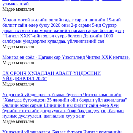
уламжлалтай.
Мэдээ мэдээлэл
Модон могой жилийн өвлийн адаг сарын шинийн 19-ний
билигт сайн өдөр буюу 2026 оны 2-р сарын 5-нд Сүрээр
дарагч хэмээх гал морин жилийн цагаан сарын босгон дээр
"Чиглэл ХХК"-ийн эхлэл суурь болсон Дэнжийн 1000
салбарын үйлдвэрлэл худалдаа, үйлчилгээний сал
Мэдээ мэдээлэл
Монгол өв соёл - Цагаан сар Үзэсгэлэнд Чиглэл ХХК нэгдлээ.
Мэдээ мэдээлэл
ЭХ ОРОНЧ ХУДАЛДАН АВАЛТ-ҮНДЭСНИЙ
ҮЙЛДВЭРЛЭЛ 2026”
Мэдээ мэдээлэл
Үндэсний үйлдвэрлэгч, баялаг бүтээгч Чиглэл компанийн
"Хамтдаа бүтээлцсэн 35 жилийн ойн баярын үйл ажиллагаа"
Өвлийн эхэн сарын Шинийн 8-ны билэгт сайн өдөр Хүн
бүрийн сэтгэлийг догдлуулсан, баяр бахдал дүүрэн, баярын
нулимс дуслуулсан, шагналын хуур ханг
Мэдээ мэдээлэл
Үндэсний үйлдвэрлэгч, Баялаг бүтээгч Чиглэл компанийн