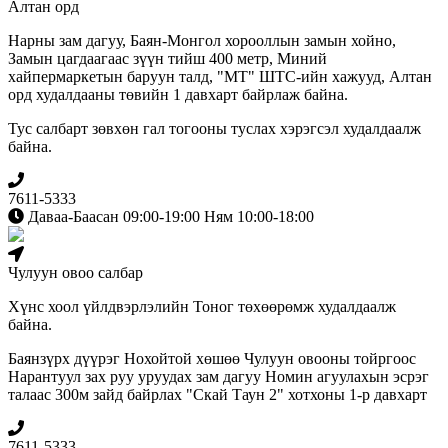
Алтан орд
Нарны зам дагуу, Баян-Монгол хорооллын замын хойно,
Замын цагдаагаас зүүн тийш 400 метр, Миний
хайпермаркетын баруун талд, "МТ" ШТС-ийн хажууд, Алтан
орд худалдааны төвийн 1 давхарт байрлаж байна.
Тус салбарт зөвхөн гал тогооны туслах хэрэгсэл худалдаалж
байна.
7611-5333
Даваа-Баасан 09:00-19:00 Ням 10:00-18:00
Чулуун овоо салбар
Хүнс хоол үйлдвэрлэлийн Тоног төхөөрөмж худалдаалж
байна.
Баянзүрх дүүрэг Нохойтой хөшөө Чулуун овооны тойргоос
Нарантуул зах руу уруудах зам дагуу Номин агуулахын эсрэг
талаас 300м зайд байрлах "Скай Таун 2" хотхоны 1-р давхарт
7611-5333