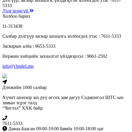
дэлгүүр, засвар захиалга, үйлдвэртэй холбогдох утас 7611-
5333
Дэлгэрэнгүй
Холбоо барих
11-313438
Салбар дэлгүүр засвар захиалга холбогдох утас : 7611-5333
Засварын алба : 9653-5333
Нержин хийцийн захиалгат үйлдвэрлэл : 9661-2592
info@chiglel.mn
Дэнжийн 1000 салбар
Хүчит шонхор зах руу өгсөх зам дагуу Содмонгол ШТС-ын
замын эсрэг талд
“Чиглэл” ХХК байр
7611-5333
Даваа-Баасан 09:00-19:00 Бямба 10:00-18:00 цаг