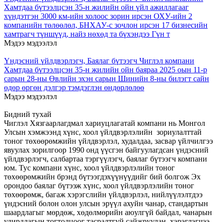
Хамтдаа бүтээлцсэн 35-н жилийн ойн үйл ажиллагааг
хүндэтгэн 3000 км-ийн холоос зорин ирсэн ОХУ-ийн 2
компанийн төлөөлөл, БНХАУ-с зочлон ирсэн 17 бизнесийн
хамтрагч түншүүд, найз нөхөд та бүхэндээ Гүн т
Мэдээ мэдээлэл
Үндэсний үйлдвэрлэгч, Баялаг бүтээгч Чиглэл компани
Хамтдаа бүтээлцсэн 35-н жилийн ойн баяраа 2025 оын 11-р
сарын 28-ны Өвлийн эхэн сарын Шинийн 8-ны билэгт сайн
өдөр өргөн дэлгэр тэмдэглэн өндөрлөлөө
Мэдээ мэдээлэл
Бидний тухай
Чиглэл Хязгаарлагдмал хариуцлагатай компани нь Монгол
Улсын хэмжээнд хүнс, хоол үйлдвэрлэлийн зориулалттай
тоног төхөөрөмжийн үйлдвэрлэл, худалдаа, засвар үйлчилгээ
явуулах зорилгоор 1990 онд үүсгэн байгуулагдсан үндэсний
үйлдвэрлэгч, салбартаа тэргүүлэгч, баялаг бүтээгч компани
юм. Тус компани хүнс, хоол үйлдвэрлэлийн тоног
төхөөрөмжийн брэнд бүтээгдэхүүнүүдийг бий болгож Эх
орондоо баялаг бүтээж хүнс, хоол үйлдвэрлэлийн тоног
төхөөрөмж, багаж хэрэгслийн үйлдвэрлэл, нийлүүлэлтдээ
үндэсний болон олон улсын эрүүл ахуйн чанар, стандартын
шаардлагыг мөрдөж, хөдөлмөрийн аюулгүй байдал, чанарын
удирдлагын тогтолцоог тасралтгүй сайжруулан, хэрэглэгчээ