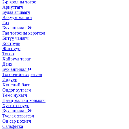
2-р хоолны тогоо
Ариутгагч
Будаа агшаагч
Вакуум машин
Газ
Бүх ангилал
Гал тогооны хэрэгсэл
Битүү чанагч
Коструль
Жигнүүр
Тогоо
Хайруул таваг
Данх
Бүх ангилал
Тогоочийн хэрэгсэл
Илдүүр
Хүнсний багс
Өндөг хутгагч
Төмс нухагч
Цамц малгай хормогч
Хутга заазуур
Бүх ангилал
Туслах хэрэгсэл
Он сар цохигч
Сальфетка