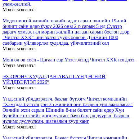
уламжлалтай.
Мэдээ мэдээлэл
Модон могой жилийн өвлийн адаг сарын шинийн 19-ний
билигт сайн өдөр буюу 2026 оны 2-р сарын 5-нд Сүрээр
дарагч хэмээх гал морин жилийн цагаан сарын босгон дээр
"Чиглэл ХХК"-ийн эхлэл суурь болсон Дэнжийн 1000
салбарын үйлдвэрлэл худалдаа, үйлчилгээний сал
Мэдээ мэдээлэл
Монгол өв соёл - Цагаан сар Үзэсгэлэнд Чиглэл ХХК нэгдлээ.
Мэдээ мэдээлэл
ЭХ ОРОНЧ ХУДАЛДАН АВАЛТ-ҮНДЭСНИЙ
ҮЙЛДВЭРЛЭЛ 2026”
Мэдээ мэдээлэл
Үндэсний үйлдвэрлэгч, баялаг бүтээгч Чиглэл компанийн
"Хамтдаа бүтээлцсэн 35 жилийн ойн баярын үйл ажиллагаа"
Өвлийн эхэн сарын Шинийн 8-ны билэгт сайн өдөр Хүн
бүрийн сэтгэлийг догдлуулсан, баяр бахдал дүүрэн, баярын
нулимс дуслуулсан, шагналын хуур ханг
Мэдээ мэдээлэл
Үндэсний үйлдвэрлэгч, Баялаг бүтээгч Чиглэл компанийн