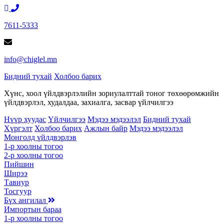
7611-5333
info@chiglel.mn
Бидний тухай
Холбоо барих
Хүнс, хоол үйлдвэрлэлийн зориулалттай тоног төхөөрөмжийн
үйлдвэрлэл, худалдаа, захиалга, засвар үйлчилгээ
Нүүр хуудас
Үйлчилгээ
Мэдээ мэдээлэл
Бидний тухай
Хүргэлт
Холбоо барих
Ажлын байр
Мэдээ мэдээлэл
Монголд үйлдвэрлэв
1-р хоолны тогоо
2-р хоолны тогоо
Пийшин
Ширээ
Тавиур
Тосгуур
Бүх ангилал
Импортын бараа
1-р хоолны тогоо