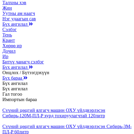
Талхны хэв
Жин
Уутны ам наагч
Нэг удаагын сав
Бүх ангилал
Сэлбэг
Тень
Крант
Хөрөө ир
Дочил
Ир
Битүү чанагч сэлбэг
Бүх ангилал
Онцлох / Бүтээгдэхүүн
Бүх бараа
Бүх ангилал
Бүх ангилал
Гал тогоо
Импортын бараа
Сүүний цөцгий ялгагч машин ОХУ үйлдвэрлэсэн
Сибирь-120М-ПЛ-P хурд тохируулагчтай 120литр
Сүүний цөцгий ялгагч машин ОХУ үйлдвэрлэсэн Сибирь-3М-
ПЛ-P 60литр