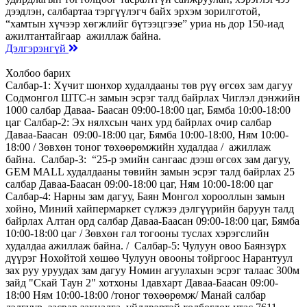
дээдлэн, салбартаа тэргүүлэгч байх эрхэм зорилготой,
“хамтын хүчээр хөгжлийг бүтээцгээе” уриа нь дор 150-иад
ажилтантайгаар ажиллаж байна.
Дэлгэрэнгүй
Холбоо барих
Салбар-1: Хүчит шонхор худалдааны төв рүү өгсөх зам дагуу
Содмонгол ШТС-н замын эсрэг талд байрлах Чиглэл дэнжийн
1000 салбар Даваа- Баасан 09:00-18:00 цаг, Бямба 10:00-18:00
цаг Салбар-2: Эх нялхсын чанх урд байрлах очир салбар
Даваа-Баасан 09:00-18:00 цаг, Бямба 10:00-18:00, Ням 10:00-
18:00 / Зөвхөн тоног төхөөрөмжийн худалдаа / ажиллаж
байна. Салбар-3: “25-р эмийн сангаас дээш өгсөх зам дагуу,
GEM MALL худалдааны төвийн замын эсрэг талд байрлах 25
салбар Даваа-Баасан 09:00-18:00 цаг, Ням 10:00-18:00 цаг
Салбар-4: Нарны зам дагуу, Баян Монгол хорооллын замын
хойно, Миний хайпермаркет сүлжээ дэлгүүрийн баруун талд
байрлах Алтан орд салбар Даваа-Баасан 09:00-18:00 цаг, Бямба
10:00-18:00 цаг / Зөвхөн гал тогооны туслах хэрэгслийн
худалдаа ажиллаж байна. / Салбар-5: Чулуун овоо Баянзүрх
дүүрэг Нохойтой хөшөө Чулуун овооны тойргоос Нарантуул
зах руу уруудах зам дагуу Номин агуулахын эсрэг талаас 300м
зайд "Скай Таун 2" хотхоны 1давхарт Даваа-Баасан 09:00-
18:00 Ням 10:00-18:00 /тоног төхөөрөмж/ Манай салбар