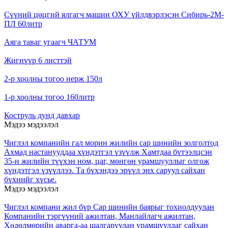
Сүүний цөцгий ялгагч машин ОХУ үйлдвэрлэсэн Сибирь-2М-
ПЛ 60литр
Аяга таваг угаагч ЧАТУМ
Жигнүүр 6 листтэй
2-р хоолны тогоо нерж 150л
1-р хоолны тогоо 160литр
Коструль дунд давхар
Мэдээ мэдээлэл
Чиглэл компанийн гал морин жилийн сар шинийн золголтод
Ахмад настанууддаа хүндэтгэл үзүүлж Хамтдаа бүтээлцсэн
35-н жилийн түүхэн ном, цаг, мөнгөн урамшууллыг олгож
хүндэтгэл үзүүллээ. Та бүхэндээ эрүүл энх саруул сайхан
бүхнийг хүсье.
Мэдээ мэдээлэл
Чиглэл компани жил бүр Сар шинийн баярыг тохиолдуулан
Компанийн тэргүүний ажилтан, Манлайлагч ажилтан,
Хөдөлмөрийн аварга-аа шалгаруулан урамшуулдаг сайхан