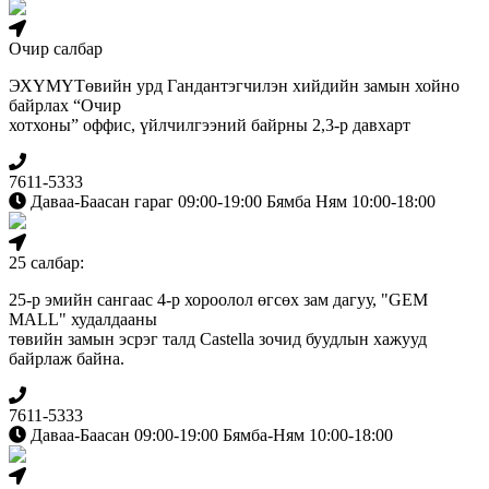
Очир салбар
ЭХҮМҮТөвийн урд Гандантэгчилэн хийдийн замын хойно
байрлах “Очир
хотхоны” оффис, үйлчилгээний байрны 2,3-р давхарт
7611-5333
Даваа-Баасан гараг 09:00-19:00 Бямба Ням 10:00-18:00
25 салбар:
25-р эмийн сангаас 4-р хороолол өгсөх зам дагуу, "GEM
MALL" худалдааны
төвийн замын эсрэг талд Сastella зочид буудлын хажууд
байрлаж байна.
7611-5333
Даваа-Баасан 09:00-19:00 Бямба-Ням 10:00-18:00