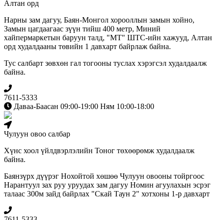
Алтан орд
Нарны зам дагуу, Баян-Монгол хорооллын замын хойно,
Замын цагдаагаас зүүн тийш 400 метр, Миний
хайпермаркетын баруун талд, "МТ" ШТС-ийн хажууд, Алтан
орд худалдааны төвийн 1 давхарт байрлаж байна.
Тус салбарт зөвхөн гал тогооны туслах хэрэгсэл худалдаалж
байна.
7611-5333
Даваа-Баасан 09:00-19:00 Ням 10:00-18:00
Чулуун овоо салбар
Хүнс хоол үйлдвэрлэлийн Тоног төхөөрөмж худалдаалж
байна.
Баянзүрх дүүрэг Нохойтой хөшөө Чулуун овооны тойргоос
Нарантуул зах руу уруудах зам дагуу Номин агуулахын эсрэг
талаас 300м зайд байрлах "Скай Таун 2" хотхоны 1-р давхарт
7611-5333